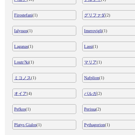
Firostefani
(1)
グリファダ
(2)
Ialyssos
(1)
Imerovigli
(1)
Laganas
(1)
Lassi
(1)
Loutr?ki
(1)
マリア
(1)
ミコノス
(1)
Nafplion
(1)
オイア
(4)
パルガ
(2)
Pefkos
(1)
Perissa
(2)
Platys Gialos
(1)
Pythagorion
(1)