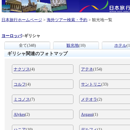
日本旅行ホームページ
>
海外ツアー検索・予約
> 観光地一覧
ヨーロッパ
>
ギリシャ
全て
(348)
観光地
(10)
ホテル
(1
ギリシャ関連のフォトマップ
ナクソス
(4)
アテネ
(154)
コルフ
(4)
サントリニ
(33)
ミコノス
(7)
メテオラ
(2)
Alykes
(2)
Argassi
(1)
ハニア
(10)
デルフィ
(1)