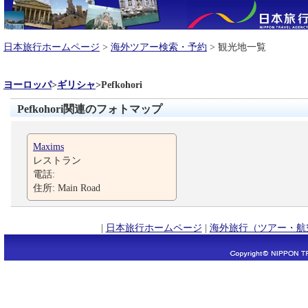
日本旅行ホームページ
>
海外ツアー検索・予約
> 観光地一覧
ヨーロッパ
>
ギリシャ
>
Pefkohori
Pefkohori関連のフォトマップ
Maxims
レストラン
電話:
住所: Main Road
|
日本旅行ホームページ
|
海外旅行（ツアー・航