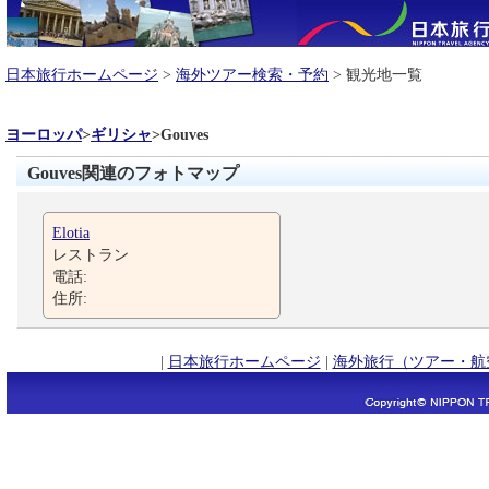
日本旅行ホームページ
>
海外ツアー検索・予約
> 観光地一覧
ヨーロッパ
>
ギリシャ
>
Gouves
Gouves関連のフォトマップ
Elotia
レストラン
電話:
住所:
|
日本旅行ホームページ
|
海外旅行（ツアー・航