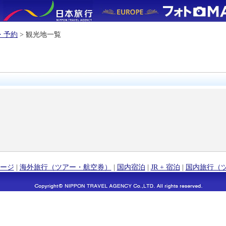
・予約
> 観光地一覧
ージ
|
海外旅行（ツアー・航空券）
|
国内宿泊
|
JR + 宿泊
|
国内旅行（