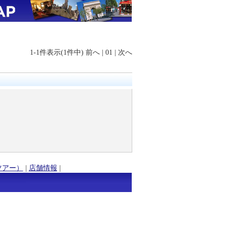
1-1件表示(1件中)
前へ
|
01
|
次へ
ツアー）
|
店舗情報
|