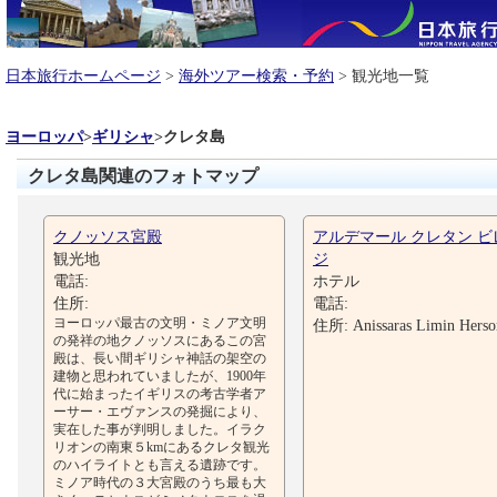
日本旅行ホームページ
>
海外ツアー検索・予約
> 観光地一覧
ヨーロッパ
>
ギリシャ
>
クレタ島
クレタ島関連のフォトマップ
クノッソス宮殿
アルデマール クレタン ビ
観光地
ジ
電話:
ホテル
住所:
電話:
ヨーロッパ最古の文明・ミノア文明
住所: Anissaras Limin Herso
の発祥の地クノッソスにあるこの宮
殿は、長い間ギリシャ神話の架空の
建物と思われていましたが、1900年
代に始まったイギリスの考古学者ア
ーサー・エヴァンスの発掘により、
実在した事が判明しました。イラク
リオンの南東５kmにあるクレタ観光
のハイライトとも言える遺跡です。
ミノア時代の３大宮殿のうち最も大