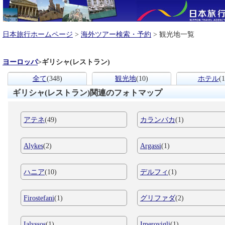
日本旅行ホームページ
>
海外ツアー検索・予約
> 観光地一覧
ヨーロッパ
>
ギリシャ(レストラン)
全て
(348)
観光地
(10)
ホテル
(1
ギリシャ(レストラン)関連のフォトマップ
アテネ
(49)
カランバカ
(1)
Alykes
(2)
Argassi
(1)
ハニア
(10)
デルフィ
(1)
Firostefani
(1)
グリファダ
(2)
Ialyssos
(1)
Imerovigli
(1)