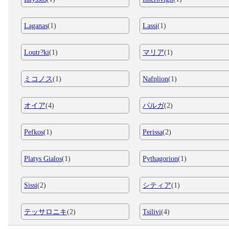
Laganas
(1)
Lassi
(1)
Loutr?ki
(1)
マリア
(1)
ミコノス
(1)
Nafplion
(1)
オイア
(4)
パルガ
(2)
Pefkos
(1)
Perissa
(2)
Platys Gialos
(1)
Pythagorion
(1)
Sissi
(2)
シティア
(1)
テッサロニキ
(2)
Tsilivi
(4)