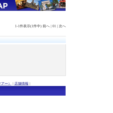
1-1件表示(1件中)
前へ
|
01
|
次へ
ツアー）
|
店舗情報
|