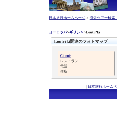
日本旅行ホームページ
>
海外ツアー検索
ヨーロッパ
>
ギリシャ
>
Loutr?ki
Loutr?ki関連のフォトマップ
Giannis
レストラン
電話:
住所:
|
日本旅行ホームペ