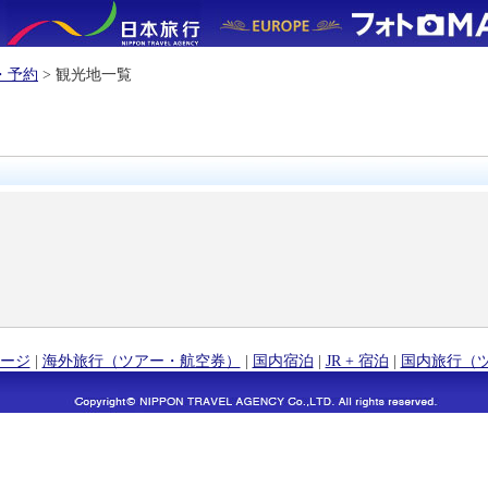
・予約
> 観光地一覧
ージ
|
海外旅行（ツアー・航空券）
|
国内宿泊
|
JR + 宿泊
|
国内旅行（