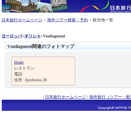
日本旅行ホームページ
>
海外ツアー検索・予約
> 観光地一覧
ヨーロッパ
>
ギリシャ
>
Vouliagmeni
Vouliagmeni関連のフォトマップ
Ithaki
レストラン
電話:
住所: Apollonos 28
|
日本旅行ホームページ
|
海外旅行（ツアー・航