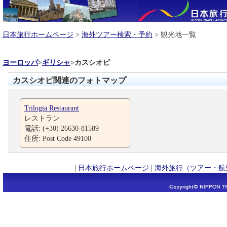
日本旅行ホームページ
>
海外ツアー検索・予約
> 観光地一覧
ヨーロッパ
>
ギリシャ
>
カスシオピ
カスシオピ関連のフォトマップ
Trilogia Restaurant
レストラン
電話: (+30) 26630-81589
住所: Post Code 49100
|
日本旅行ホームページ
|
海外旅行（ツアー・航