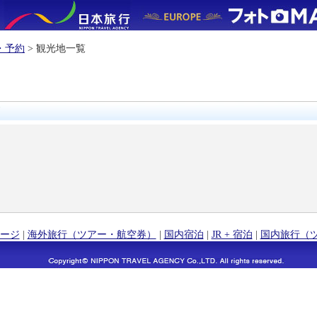
・予約
> 観光地一覧
ージ
|
海外旅行（ツアー・航空券）
|
国内宿泊
|
JR + 宿泊
|
国内旅行（