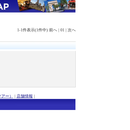
1-1件表示(1件中)
前へ
|
01
|
次へ
ツアー）
|
店舗情報
|