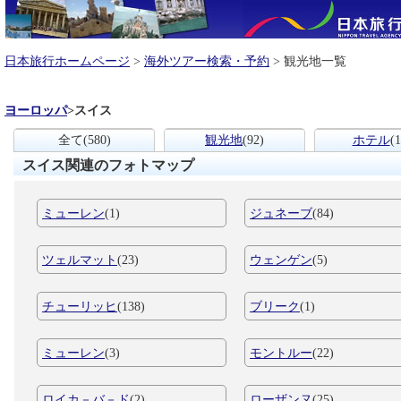
日本旅行ホームページ
>
海外ツアー検索・予約
> 観光地一覧
ヨーロッパ
>
スイス
全て
(580)
観光地
(92)
ホテル
(1
スイス関連のフォトマップ
ミューレン
(1)
ジュネーブ
(84)
ツェルマット
(23)
ウェンゲン
(5)
チューリッヒ
(138)
ブリーク
(1)
ミューレン
(3)
モントルー
(22)
ロイカ－バ－ド
(2)
ローザンヌ
(25)