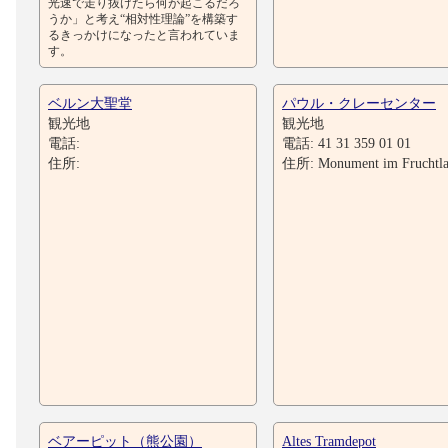
光速で走り抜けたら何が起こるだろ
うか」と考え“相対性理論”を構築す
るきっかけになったと言われていま
す。
ベルン大聖堂
パウル・クレーセンター
観光地
観光地
電話:
電話: 41 31 359 01 01
住所:
住所: Monument im Fruchtla
ベアーピット（熊公園）
Altes Tramdepot