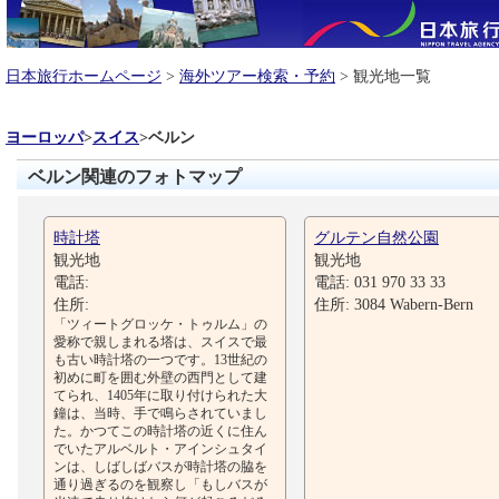
日本旅行ホームページ
>
海外ツアー検索・予約
> 観光地一覧
ヨーロッパ
>
スイス
>
ベルン
ベルン関連のフォトマップ
時計塔
グルテン自然公園
観光地
観光地
電話:
電話: 031 970 33 33
住所:
住所: 3084 Wabern-Bern
「ツィートグロッケ・トゥルム」の
愛称で親しまれる塔は、スイスで最
も古い時計塔の一つです。13世紀の
初めに町を囲む外壁の西門として建
てられ、1405年に取り付けられた大
鐘は、当時、手で鳴らされていまし
た。かつてこの時計塔の近くに住ん
でいたアルベルト・アインシュタイ
ンは、しばしばバスが時計塔の脇を
通り過ぎるのを観察し「もしバスが