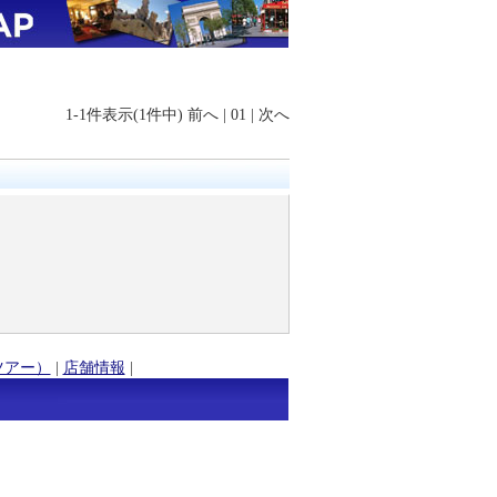
1-1件表示(1件中)
前へ
|
01
|
次へ
ツアー）
|
店舗情報
|