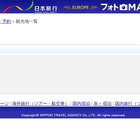
・予約
> 観光地一覧
ージ
|
海外旅行（ツアー・航空券）
|
国内宿泊
|
JR + 宿泊
|
国内旅行（