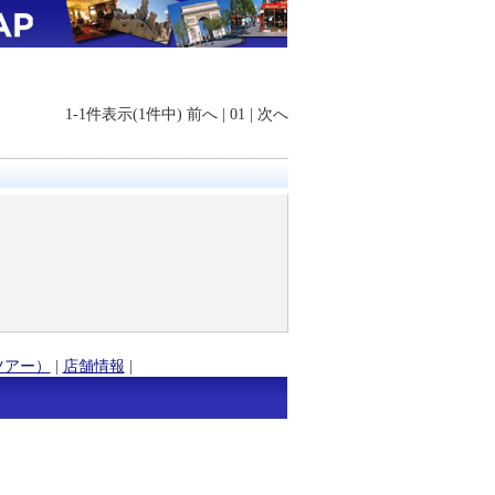
1-1件表示(1件中)
前へ
|
01
|
次へ
ツアー）
|
店舗情報
|