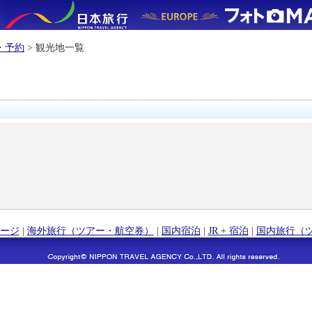
・予約
> 観光地一覧
ージ
|
海外旅行（ツアー・航空券）
|
国内宿泊
|
JR + 宿泊
|
国内旅行（