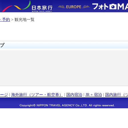
・予約
> 観光地一覧
プ
ージ
|
海外旅行（ツアー・航空券）
|
国内宿泊
|
JR + 宿泊
|
国内旅行（