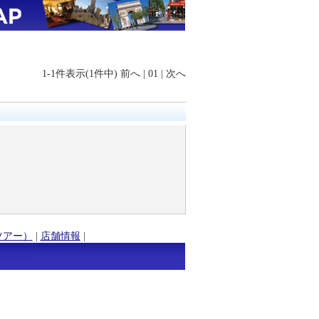
1-1件表示(1件中)
前へ
|
01
|
次へ
ツアー）
|
店舗情報
|