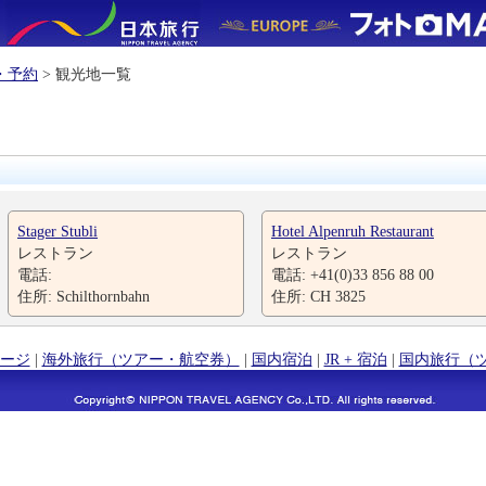
・予約
> 観光地一覧
Stager Stubli
Hotel Alpenruh Restaurant
レストラン
レストラン
電話:
電話: +41(0)33 856 88 00
住所: Schilthornbahn
住所: CH 3825
ージ
|
海外旅行（ツアー・航空券）
|
国内宿泊
|
JR + 宿泊
|
国内旅行（