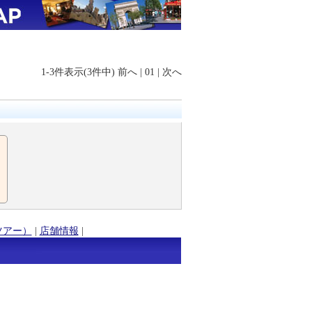
1-3件表示(3件中)
前へ
|
01
|
次へ
ツアー）
|
店舗情報
|