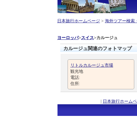
日本旅行ホームページ
>
海外ツアー検索
ヨーロッパ
>
スイス
>
カルージュ
カルージュ関連のフォトマップ
リトルカルージュ市場
観光地
電話:
住所:
|
日本旅行ホームペ