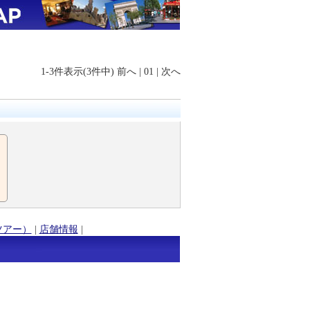
1-3件表示(3件中)
前へ
|
01
|
次へ
ツアー）
|
店舗情報
|