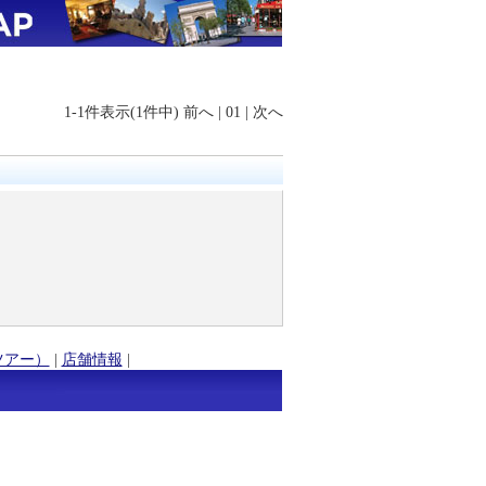
1-1件表示(1件中)
前へ
|
01
|
次へ
ツアー）
|
店舗情報
|