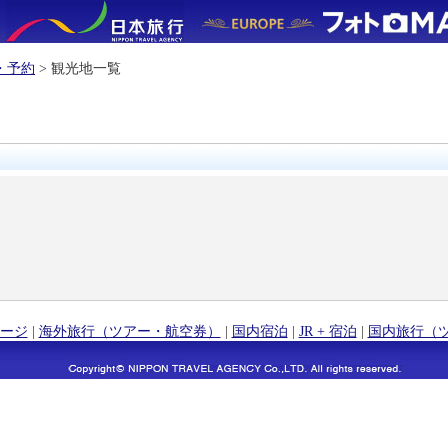
・予約
> 観光地一覧
ージ
|
海外旅行（ツアー・航空券）
|
国内宿泊
|
JR + 宿泊
|
国内旅行（