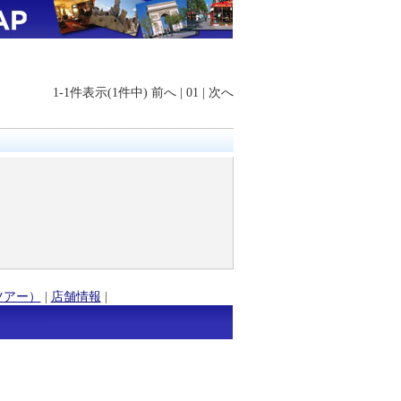
1-1件表示(1件中)
前へ
|
01
|
次へ
ツアー）
|
店舗情報
|