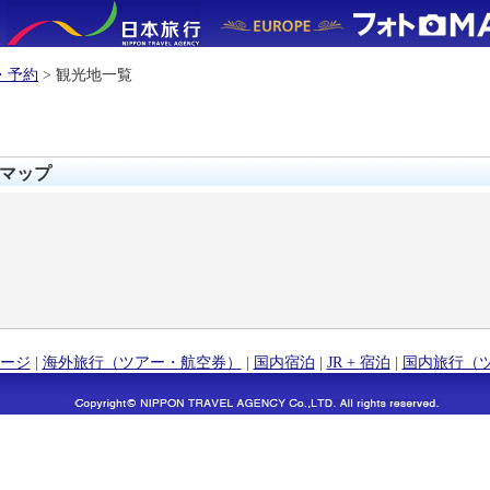
・予約
> 観光地一覧
マップ
ージ
|
海外旅行（ツアー・航空券）
|
国内宿泊
|
JR + 宿泊
|
国内旅行（