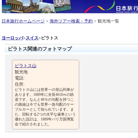
日本旅行ホームページ
>
海外ツアー検索・予約
> 観光地一覧
ヨーロッパ
>
スイス
>
ピラトス
ピラトス関連のフォトマップ
ピラトス山
観光地
電話:
住所:
ピラトス山には世界一の登山列車が
あります。1889年に全長4618ｍの鉄
道です。なんと48％の勾配を持つこ
の路線は今でも世界一急勾配のケー
ブルカーとして知られています。ま
た、回転する2つの水平な歯車という
優れた設計は、1889年パリ万国博覧
会で紹介されました。