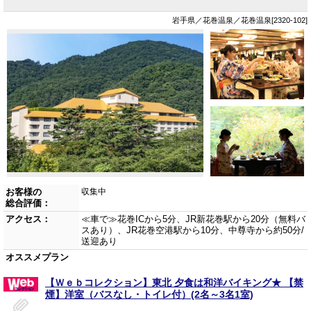
岩手県／花巻温泉／花巻温泉[2320-102]
お客様の
収集中
総合評価：
アクセス：
≪車で≫花巻ICから5分、JR新花巻駅から20分（無料バ
スあり）、JR花巻空港駅から10分、中尊寺から約50分/
送迎あり
オススメプラン
【Ｗｅｂコレクション】東北 夕食は和洋バイキング★ 【禁
煙】洋室（バスなし・トイレ付）(2名～3名1室)