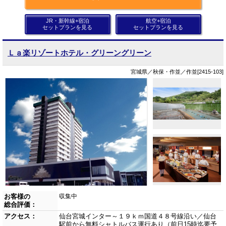
JR・新幹線+宿泊
航空+宿泊
セットプランを見る
セットプランを見る
Ｌａ楽リゾートホテル・グリーングリーン
宮城県／秋保・作並／作並[2415-103]
お客様の
収集中
総合評価：
アクセス：
仙台宮城インター～１９ｋｍ国道４８号線沿い／仙台
駅前から無料シャトルバス運行あり（前日15時迄要予