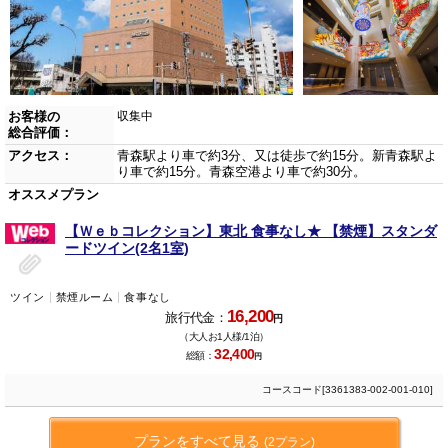
お客様の
収集中
総合評価：
アクセス：
青森駅より車で約3分、又は徒歩で約15分。新青森駅よ
り車で約15分。青森空港より車で約30分。
オススメプラン
【Ｗｅｂコレクション】東北 食事なし★ 【禁煙】スタンダ
ードツイン(2名1室)
ツイン
禁煙ルーム
食事なし
16,200
旅行代金：
円
（大人お1人様/1泊）
32,400
総額：
円
コースコード[3361383-002-001-010]
プランをすべて見る
(2プラン)