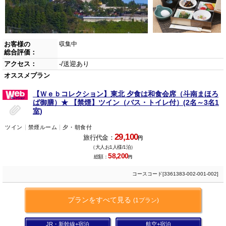
お客様の
収集中
総合評価：
アクセス：
-/送迎あり
オススメプラン
【Ｗｅｂコレクション】東北 夕食は和食会席（斗南まほろ
ば御膳）★ 【禁煙】ツイン（バス・トイレ付）(2名～3名1
室)
ツイン
禁煙ルーム
夕・朝食付
29,100
旅行代金：
円
（大人お1人様/1泊）
58,200
総額：
円
コースコード[3361383-002-001-002]
プランをすべて見る
(1プラン)
JR・新幹線+宿泊
航空+宿泊