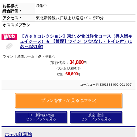
お客様の
収集中
総合評価：
アクセス：
東北新幹線八戸駅より送迎バスで70分
オススメプラン
【Ｗｅｂコレクション】東北 夕食は洋食コース（奥入瀬キ
ュイジーヌ）★ 【禁煙】ツイン（バスなし・トイレ付）(1
名～2名1室)
ツイン
禁煙ルーム
夕・朝食付
34,800
旅行代金：
円
（大人お1人様/1泊）
69,600
総額：
円
コースコード[3361383-002-001-005]
プランをすべて見る
(1プラン)
JR・新幹線+宿泊
航空+宿泊
セットプランを見る
セットプランを見る
ホテル紅葉館