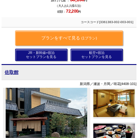
円
（大人お1人様/1泊）
72,200
総額：
円
コースコード[3361383-002-003-001]
プランをすべて見る
(1プラン)
JR・新幹線+宿泊
航空+宿泊
セットプランを見る
セットプランを見る
佐取館
新潟県／瀬波・月岡／咲花[4408-101]