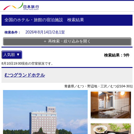
全国のホテル・旅館の宿泊施設 検索結果
2026年8月14日/2名1室
検索条件：
＋ 再検索・絞り込みを開く
人気順 ▼
検索結果：
9
件
8月10日19:00現在の空室状況です。
むつグランドホテル
青森県／むつ・野辺地・三沢／むつ[2104-301]