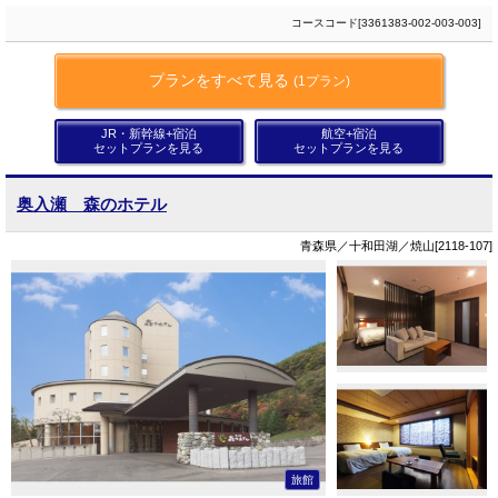
コースコード[3361383-002-003-003]
プランをすべて見る
(1プラン)
JR・新幹線+宿泊
航空+宿泊
セットプランを見る
セットプランを見る
奥入瀬 森のホテル
青森県／十和田湖／焼山[2118-107]
旅館