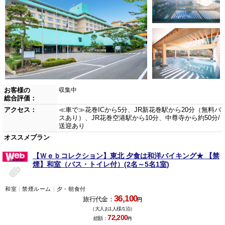
お客様の
収集中
総合評価：
アクセス：
≪車で≫花巻ICから5分、JR新花巻駅から20分（無料バ
スあり）、JR花巻空港駅から10分、中尊寺から約50分/
送迎あり
オススメプラン
【Ｗｅｂコレクション】東北 夕食は和洋バイキング★ 【禁
煙】和室（バス・トイレ付）(2名～5名1室)
和室
禁煙ルーム
夕・朝食付
36,100
旅行代金：
円
（大人お1人様/1泊）
72,200
総額：
円