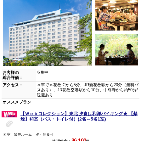
お客様の
収集中
総合評価：
アクセス：
≪車で≫花巻ICから5分、JR新花巻駅から20分（無料バ
スあり）、JR花巻空港駅から10分、中尊寺から約50分/
送迎あり
オススメプラン
【Ｗｅｂコレクション】東北 夕食は和洋バイキング★ 【禁
煙】和室（バス・トイレ付）(2名～5名1室)
和室
禁煙ルーム
夕・朝食付
36,100
旅行代金：