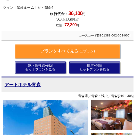
ツイン
禁煙ルーム
夕・朝食付
36,100
旅行代金：
円
（大人お1人様/1泊）
72,200
総額：
円
コースコード[3361383-002-003-005]
プランをすべて見る
(1プラン)
JR・新幹線+宿泊
航空+宿泊
セットプランを見る
セットプランを見る
アートホテル青森
青森県／青森・浅虫／青森[2101-306]