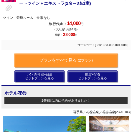
ートツイン＋エキストラ(2名～3名1室)
ツイン
禁煙ルーム
食事なし
14,000
旅行代金：
円
（大人お1人様/1泊）
28,000
総額：
円
コースコード[3361383-003-001-008]
プランをすべて見る
(2プラン)
JR・新幹線+宿泊
航空+宿泊
セットプランを見る
セットプランを見る
ホテル花巻
24時間以内に予約がありました！
岩手県／花巻温泉／花巻温泉[2320-103]