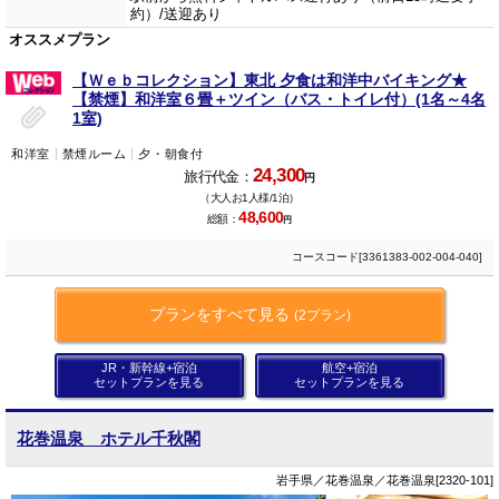
約）/送迎あり
オススメプラン
【Ｗｅｂコレクション】東北 夕食は和洋中バイキング★
【禁煙】和洋室６畳＋ツイン（バス・トイレ付）(1名～4名
1室)
和洋室
禁煙ルーム
夕・朝食付
24,300
旅行代金：
円
（大人お1人様/1泊）
48,600
総額：
円
コースコード[3361383-002-004-040]
プランをすべて見る
(2プラン)
JR・新幹線+宿泊
航空+宿泊
セットプランを見る
セットプランを見る
花巻温泉 ホテル千秋閣
岩手県／花巻温泉／花巻温泉[2320-101]