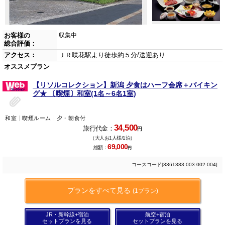
お客様の
収集中
総合評価：
アクセス：
ＪＲ咲花駅より徒歩約５分/送迎あり
オススメプラン
【リソルコレクション】新潟 夕食はハーフ会席＋バイキン
グ★ 〔喫煙〕和室(1名～6名1室)
和室
喫煙ルーム
夕・朝食付
34,500
旅行代金：
円
（大人お1人様/1泊）
69,000
総額：
円
コースコード[3361383-003-002-004]
プランをすべて見る
(1プラン)
JR・新幹線+宿泊
航空+宿泊
セットプランを見る
セットプランを見る