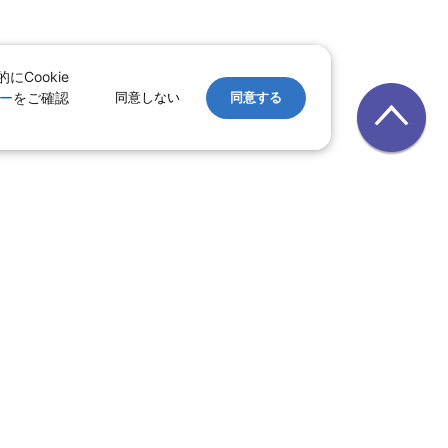
Cookie
ー
をご確認
同意しない
同意する
レンタカー
｜
遊ぷらざ（クーポン）
ホテル
ン
版
｜
家族旅行特集 国内版