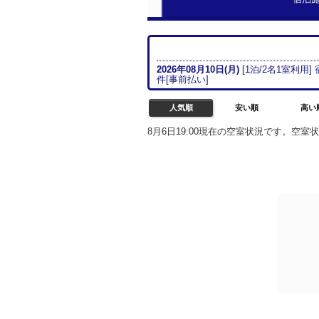
2026年08月
10日(月)
[
1
泊/
2名
1室
利用]
件[
事前払い
]
人気順
安い順
高い
8月6日19:00現在の空室状況です。空