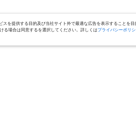
スを提供する目的及び当社サイト外で最適な広告を表示することを目的に
ただける場合は同意するを選択してください。詳しくは
プライバシーポリシ
｜
国内旅行（ツアー）
｜
ホテル・旅館（宿泊）
｜
高速バス
｜
旅行（ツアー）
｜
海外航空券
｜
海外ホテル
｜
海外航空券＋海外
女子旅「たびーら」
｜
海外挙式・ウェディング
｜
新婚旅行・ハネムー
クルーズ
｜
鉄道
｜
一人旅
｜
日帰りツアー
気の定番特集
｜
お得な国内旅行
｜
新幹線の旅
｜
一人旅特集 国内