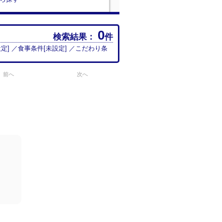
0
検索結果：
件
設定
] ／食事条件[
未設定
] ／こだわり条
前へ
次へ