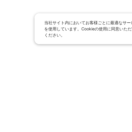
当社サイト内においてお客様ごとに最適なサービ
を使用しています。Cookieの使用に同意い
ください。
日本旅行総合トップ
｜
JR＋宿泊
海外
【国内旅行】
季節のおすすめ旅行
｜
人