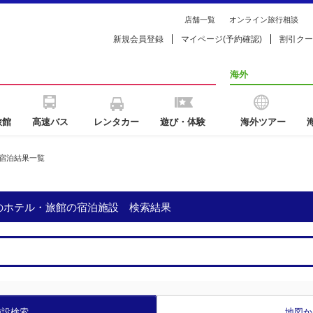
店舗一覧
オンライン旅行相談
新規会員登録
マイページ(予約確認)
割引クー
海外
旅館
高速バス
レンタカー
遊び・体験
海外ツアー
宿泊結果一覧
文のホテル・旅館の宿泊施設 検索結果
施設検索
地図か