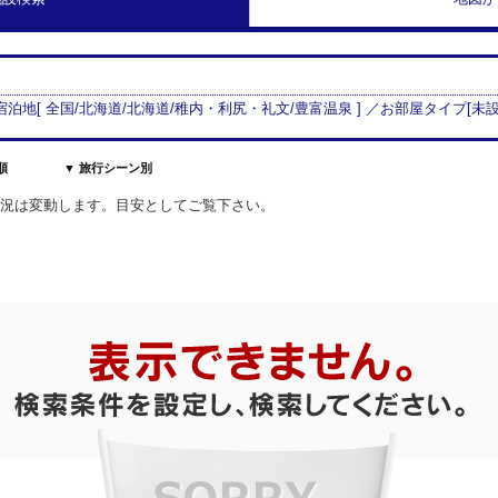
 宿泊地[
全国/
北海道
/
北海道
/
稚内・利尻・礼文
/
豊富温泉
] ／お部屋タイプ[
未
順
▼ 旅行シーン別
室状況は変動します。目安としてご覧下さい。