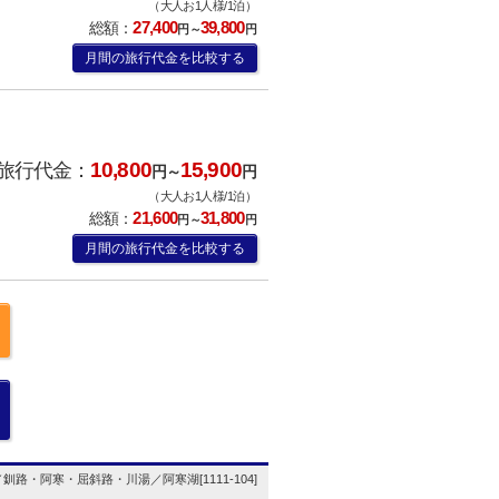
（大人お1人様/1泊）
27,400
39,800
総額：
円～
円
月間の旅行代金を比較する
10,800
15,900
旅行代金：
円～
円
（大人お1人様/1泊）
21,600
31,800
総額：
円～
円
月間の旅行代金を比較する
釧路・阿寒・屈斜路・川湯／阿寒湖[1111-104]