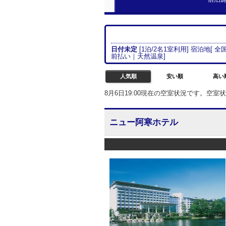
日付未定
[
1
泊/
2名
1室
利用] 宿泊地[
全国
前払い
｜
天然温泉
]
人気順
安い順
高い
8月6日19:00現在の空室状況です。空
ニュー阿寒ホテル