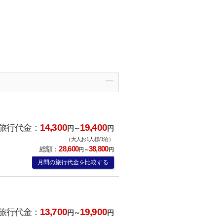
14,300
19,400
旅行代金：
円～
円
（大人お1人様/1泊）
28,600
38,800
総額：
円～
円
月間の旅行代金を比較する
13,700
19,900
旅行代金：
円～
円