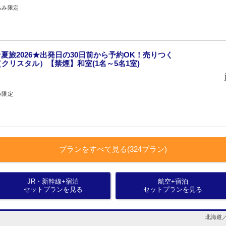
込み限定
夏旅2026★出発日の30日前から予約OK！売りつく
（クリスタル）【禁煙】和室(1名～5名1室)
み限定
プランをすべて見る(324プラン)
JR・新幹線+宿泊
航空+宿泊
セットプランを見る
セットプランを見る
北海道／