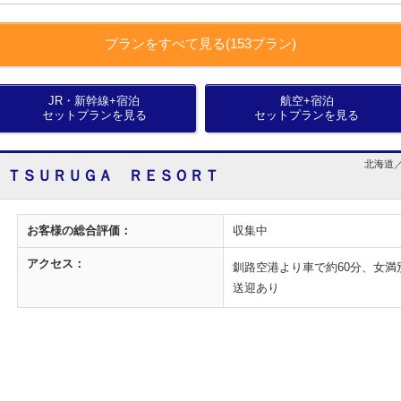
プランをすべて見る(153プラン)
JR・新幹線+宿泊
航空+宿泊
セットプランを見る
セットプランを見る
北海道／
 ＴＳＵＲＵＧＡ ＲＥＳＯＲＴ
お客様の
総合評価：
収集中
アクセス：
釧路空港より車で約60分、女満
送迎あり