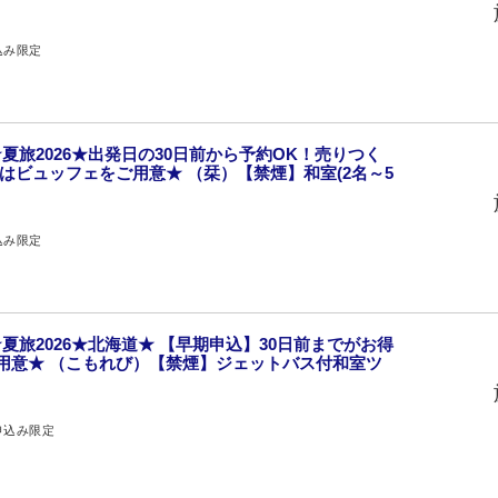
込み限定
夏旅2026★出発日の30日前から予約OK！売りつく
食はビュッフェをご用意★ （栞）【禁煙】和室(2名～5
込み限定
夏旅2026★北海道★ 【早期申込】30日前までがお得
用意★ （こもれび）【禁煙】ジェットバス付和室ツ
申込み限定