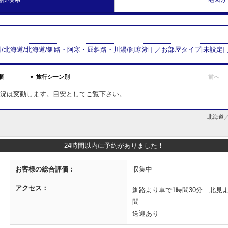
/
北海道
/
北海道
/
釧路・阿寒・屈斜路・川湯
/
阿寒湖
] ／お部屋タイプ[
未設定
]
順
▼ 旅行シーン別
前へ
室状況は変動します。目安としてご覧下さい。
北海道／
24時間以内に予約がありました！
お客様の
総合評価：
収集中
アクセス：
釧路より車で1時間30分 北見
間
送迎あり