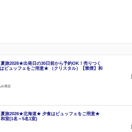
夏旅2026★出発日の30日前から予約OK！売りつく
食はビュッフェをご用意★ （クリスタル）【禁煙】和
込み限定
夏旅2026★北海道★ 夕食はビュッフェをご用意★
室(1名～5名1室)