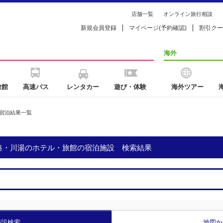
店舗一覧
オンライン旅行相談
新規会員登録
マイページ(予約確認)
割引クー
海外
旅館
高速バス
レンタカー
遊び・体験
海外ツアー
宿泊結果一覧
斜路・川湯のホテル・旅館の宿泊施設 検索結果
施設検索
地図か