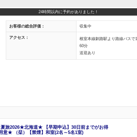
24時間以内に予約がありました！
お客様の
総合評価：
収集中
アクセス：
根室本線釧路駅より路線バスで1
60分
送迎あり
夏旅2026★北海道★ 【早期申込】30日前までがお得
意★ （栞）【禁煙】和室(2名～5名1室)