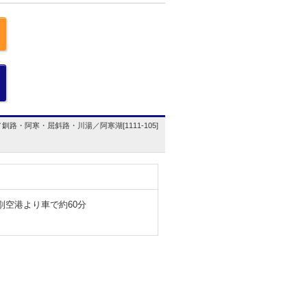
釧路・阿寒・屈斜路・川湯／阿寒湖[1111-105]
別空港より車で約60分