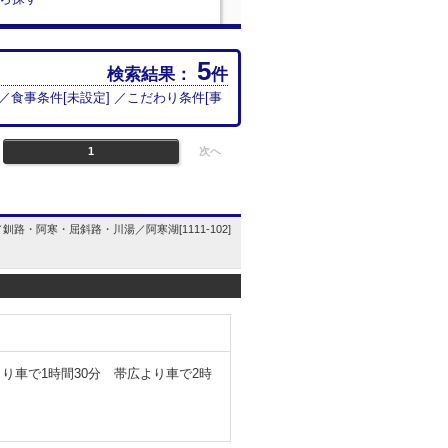
5
検索結果：
件
 ／食事条件[
未設定
] ／こだわり条件[
事
1
次へ
釧路・阿寒・屈斜路・川湯／阿寒湖[1111-102]
より車で1時間30分 帯広より車で2時