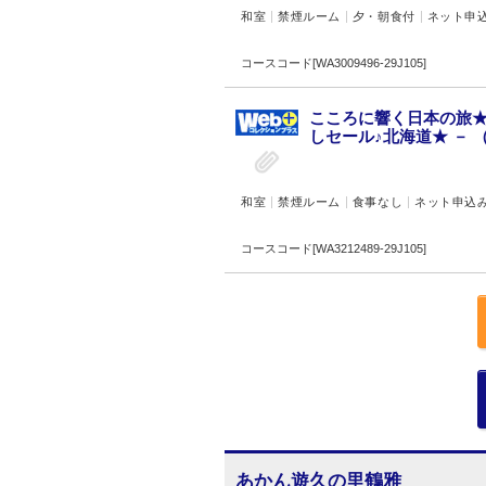
和室
禁煙ルーム
夕・朝食付
ネット申
コースコード[WA3009496-29J105]
こころに響く日本の旅★
しセール♪北海道★ － 
和室
禁煙ルーム
食事なし
ネット申込
コースコード[WA3212489-29J105]
あかん遊久の里鶴雅