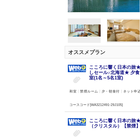
オススメプラン
こころに響く日本の旅★
しセール♪北海道★ 夕
室(1名～5名1室)
和室
禁煙ルーム
夕・朝食付
ネット申
コースコード[WA3212491-29J105]
こころに響く日本の旅★
（クリスタル）【禁煙】和