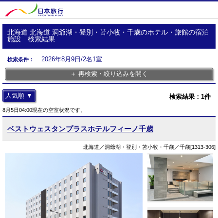
北海道 北海道 洞爺湖・登別・苫小牧・千歳のホテル・旅館の宿泊
施設 検索結果
2026年8月9日/2名1室
検索条件：
＋ 再検索・絞り込みを開く
人気順 ▼
検索結果：
1
件
8月5日04:00現在の空室状況です。
ベストウェスタンプラスホテルフィーノ千歳
北海道／洞爺湖・登別・苫小牧・千歳／千歳[1313-306]