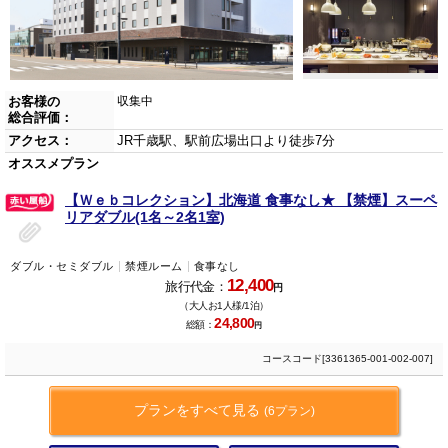
お客様の
収集中
総合評価：
アクセス：
JR千歳駅、駅前広場出口より徒歩7分
オススメプラン
【Ｗｅｂコレクション】北海道 食事なし★ 【禁煙】スーペ
リアダブル(1名～2名1室)
ダブル・セミダブル
禁煙ルーム
食事なし
12,400
旅行代金：
円
（大人お1人様/1泊）
24,800
総額：
円
コースコード[3361365-001-002-007]
プランをすべて見る
(6プラン)