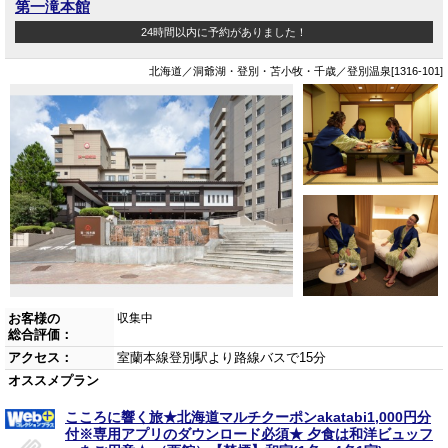
第一滝本館
24時間以内に予約がありました！
北海道／洞爺湖・登別・苫小牧・千歳／登別温泉[1316-101]
お客様の
収集中
総合評価：
アクセス：
室蘭本線登別駅より路線バスで15分
オススメプラン
こころに響く旅★北海道マルチクーポンakatabi1,000円分
付※専用アプリのダウンロード必須★ 夕食は和洋ビュッフ