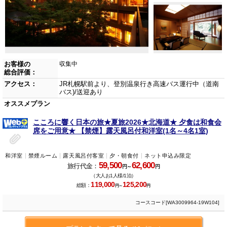
お客様の
収集中
総合評価：
アクセス：
JR札幌駅前より、登別温泉行き高速バス運行中（道南
バス)/送迎あり
オススメプラン
こころに響く日本の旅★夏旅2026★北海道★ 夕食は和食会
席をご用意★ 【禁煙】露天風呂付和洋室(1名～4名1室)
和洋室
禁煙ルーム
露天風呂付客室
夕・朝食付
ネット申込み限定
59,500
62,600
旅行代金：
円～
円
（大人お1人様/1泊）
119,000
125,200
総額：
円～
円
コースコード[WA3009964-19W104]