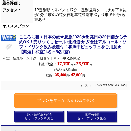
総合評価：
アクセス：
JR登別駅よりバスで17分、登別温泉ターミナル下車徒
歩1分／最寄の道央自動車道登別東ICより車で10分/送
迎あり
オススメプラン
こころに響く日本の旅★夏旅2026★出発日の30日前から予
約OK！売りつくしセール♪北海道★ 夕食はアルコール・ソ
フトドリンク飲み放題付！和洋中ビュッフェをご用意★
【禁煙】和室(1名～5名1室)
和室
禁煙ルーム
夕・朝食付
ネット申込み限定
17,700
23,900
旅行代金：
円～
円
（大人お1人様/1泊）
35,400
47,800
総額：
円～
円
コースコード[WA3212604-19J105]
プランをすべて見る
(162プラン)
JR・新幹線+宿泊
航空+宿泊
セットプランを見る
セットプランを見る