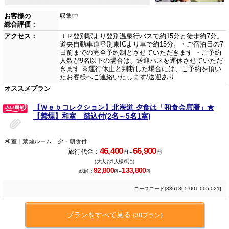
お客様の
収集中
総合評価：
アクセス：
ＪＲ登別駅より登別温泉行バスで約15分と徒歩約7分。
道央自動車道登別東ICより車で約15分。・ご宿泊日の7
日前までの完全予約制とさせていただきます ・ご予約
人数が9名以下の場合は、送迎バスを運休させていただ
きます ※運行休止と判断した場合には、ご予約を頂い
たお客様へご連絡いたします/送迎あり
オススメプラン
【Ｗｅｂコレクション】北海道 夕食は「和食会席膳」★
【禁煙】和室 踏込付(2名～5名1室)
和室
禁煙ルーム
夕・朝食付
46,400
66,900
旅行代金：
円～
円
（大人お1人様/1泊）
92,800
133,800
総額：
円～
円
コースコード[3361365-001-005-021]
プランをすべて見る
(38プラン)