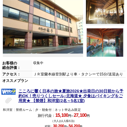
お客様の
収集中
総合評価：
アクセス：
ＪＲ室蘭本線登別駅より車・タクシーで15分/送迎あり
オススメプラン
こころに響く日本の旅★夏旅2026★出発日の30日前から予
約OK！売りつくしセール♪北海道★ 夕食はバイキングをご
用意★ 【禁煙】和洋室(2名～5名1室)
和洋室
禁煙ルーム
夕・朝食付
ネット申込み限定
15,100
27,100
旅行代金：
円～
円
（大人お1人様/1泊）
30,200
54,200
総額：
円～
円