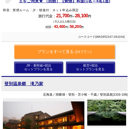
ェをご用意★ （西館）【禁煙】和室(1名～4名1室)
和室
禁煙ルーム
夕・朝食付
ネット申込み限定
21,700
28,100
旅行代金：
円～
円
（大人お1人様/1泊）
43,400
56,200
総額：
円～
円
コースコード[WA2952247-29J104]
プランをすべて見る
(24プラン)
JR・新幹線+宿泊
航空+宿泊
セットプランを見る
セットプランを見る
登別温泉郷 滝乃家
北海道／洞爺湖・登別・苫小牧・千歳／登別温泉[1316-106]