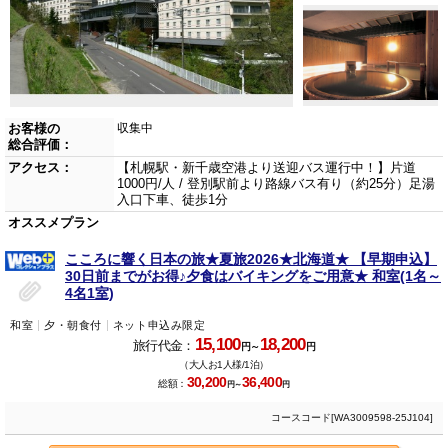
お客様の
収集中
総合評価：
アクセス：
【札幌駅・新千歳空港より送迎バス運行中！】片道
1000円/人 / 登別駅前より路線バス有り（約25分）足湯
入口下車、徒歩1分
オススメプラン
こころに響く日本の旅★夏旅2026★北海道★ 【早期申込】
30日前までがお得♪夕食はバイキングをご用意★ 和室(1名～
4名1室)
和室
夕・朝食付
ネット申込み限定
15,100
18,200
旅行代金：
円～
円
（大人お1人様/1泊）
30,200
36,400
総額：
円～
円
コースコード[WA3009598-25J104]