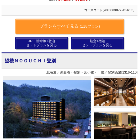
コースコード[WA3009972-15J205]
プランをすべて見る
(118プラン)
JR・新幹線+宿泊
航空+宿泊
セットプランを見る
セットプランを見る
望楼ＮＯＧＵＣＨＩ登別
北海道／洞爺湖・登別・苫小牧・千歳／登別温泉[1316-110]