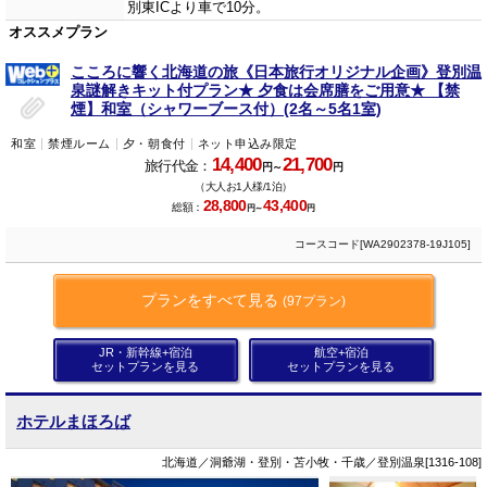
別東ICより車で10分。
オススメプラン
こころに響く北海道の旅《日本旅行オリジナル企画》登別温
泉謎解きキット付プラン★ 夕食は会席膳をご用意★ 【禁
煙】和室（シャワーブース付）(2名～5名1室)
和室
禁煙ルーム
夕・朝食付
ネット申込み限定
14,400
21,700
旅行代金：
円～
円
（大人お1人様/1泊）
28,800
43,400
総額：
円～
円
コースコード[WA2902378-19J105]
プランをすべて見る
(97プラン)
JR・新幹線+宿泊
航空+宿泊
セットプランを見る
セットプランを見る
ホテルまほろば
北海道／洞爺湖・登別・苫小牧・千歳／登別温泉[1316-108]