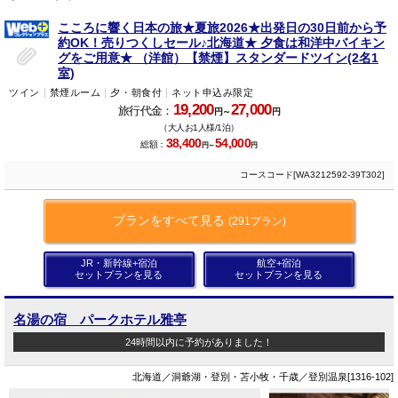
こころに響く日本の旅★夏旅2026★出発日の30日前から予
約OK！売りつくしセール♪北海道★ 夕食は和洋中バイキン
グをご用意★ （洋館）【禁煙】スタンダードツイン(2名1
室)
ツイン
禁煙ルーム
夕・朝食付
ネット申込み限定
19,200
27,000
旅行代金：
円～
円
（大人お1人様/1泊）
38,400
54,000
総額：
円～
円
コースコード[WA3212592-39T302]
プランをすべて見る
(291プラン)
JR・新幹線+宿泊
航空+宿泊
セットプランを見る
セットプランを見る
名湯の宿 パークホテル雅亭
24時間以内に予約がありました！
北海道／洞爺湖・登別・苫小牧・千歳／登別温泉[1316-102]