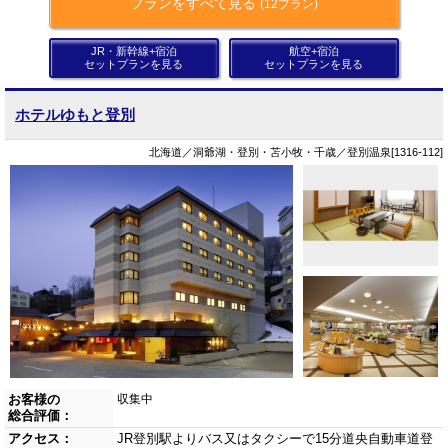
プランをすべて見る
(12プラン)
JR・新幹線+宿泊
航空+宿泊
セットプランを見る
セットプランを見る
ホテルゆもと登別
北海道／洞爺湖・登別・苫小牧・千歳／登別温泉[1316-112]
お客様の
収集中
総合評価：
アクセス：
JR登別駅よりバス又はタクシーで15分道央自動車道登