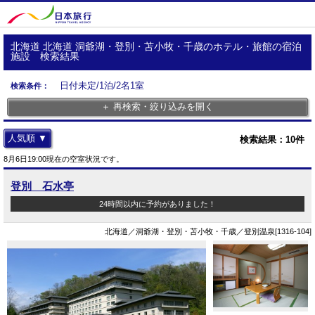
北海道 北海道 洞爺湖・登別・苫小牧・千歳のホテル・旅館の宿泊
施設 検索結果
日付未定/1泊/2名1室
検索条件：
＋ 再検索・絞り込みを開く
人気順 ▼
検索結果：
10
件
8月6日19:00現在の空室状況です。
登別 石水亭
24時間以内に予約がありました！
北海道／洞爺湖・登別・苫小牧・千歳／登別温泉[1316-104]