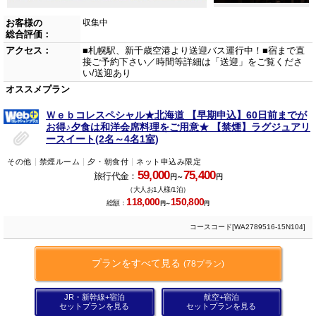
お客様の
収集中
総合評価：
アクセス：
■札幌駅、新千歳空港より送迎バス運行中！■宿まで直
接ご予約下さい／時間等詳細は「送迎」をご覧くださ
い/送迎あり
オススメプラン
Ｗｅｂコレスペシャル★北海道 【早期申込】60日前までが
お得♪夕食は和洋会席料理をご用意★ 【禁煙】ラグジュアリ
ースイート(2名～4名1室)
その他
禁煙ルーム
夕・朝食付
ネット申込み限定
59,000
75,400
旅行代金：
円～
円
（大人お1人様/1泊）
118,000
150,800
総額：
円～
円
コースコード[WA2789516-15N104]
プランをすべて見る
(78プラン)
JR・新幹線+宿泊
航空+宿泊
セットプランを見る
セットプランを見る