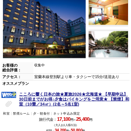
お客様の
収集中
総合評価：
アクセス：
室蘭本線登別駅より車・タクシーで15分/送迎あり
オススメプラン
こころに響く日本の旅★夏旅2026★北海道★ 【早期申込】
30日前までがお得♪夕食はバイキングをご用意★ 【禁煙】和
室（10畳／34㎡）(2名～5名1室)
和室
禁煙ルーム
夕・朝食付
ネット申込み限定
17,100
25,400
旅行代金：
円～
円
（大人お1人様/1泊）
34,200
50,800
総額：
円～
円