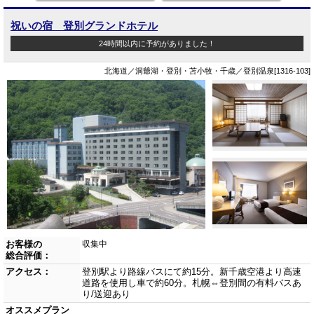
祝いの宿 登別グランドホテル
24時間以内に予約がありました！
北海道／洞爺湖・登別・苫小牧・千歳／登別温泉[1316-103]
お客様の
収集中
総合評価：
アクセス：
登別駅より路線バスにて約15分。新千歳空港より高速
道路を使用し車で約60分。札幌⇔登別間の有料バスあ
り/送迎あり
オススメプラン