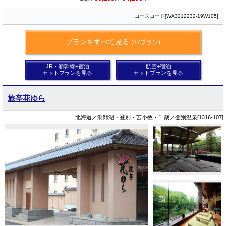
コースコード[WA3212232-19W105]
プランをすべて見る
(87プラン)
JR・新幹線+宿泊
航空+宿泊
セットプランを見る
セットプランを見る
旅亭花ゆら
北海道／洞爺湖・登別・苫小牧・千歳／登別温泉[1316-107]