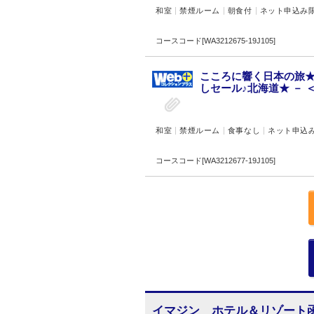
和室
禁煙ルーム
朝食付
ネット申込み
コースコード[WA3212675-19J105]
こころに響く日本の旅★
しセール♪北海道★ － 
和室
禁煙ルーム
食事なし
ネット申込
コースコード[WA3212677-19J105]
イマジン ホテル＆リゾート