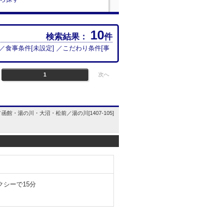
10
検索結果：
件
 ／食事条件[
未設定
] ／こだわり条件[
事
1
次へ
函館・湯の川・大沼・松前／湯の川[1407-105]
シーで15分