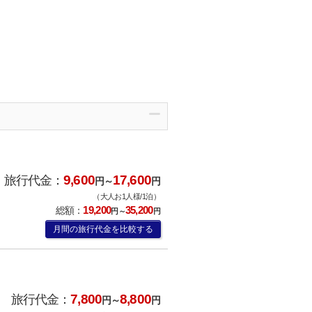
9,600
17,600
旅行代金：
円～
円
（大人お1人様/1泊）
19,200
35,200
総額：
円～
円
月間の旅行代金を比較する
7,800
8,800
旅行代金：
円～
円