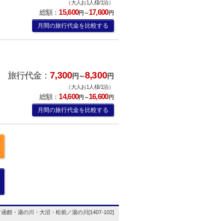
（大人お1人様/1泊）
15,600
17,600
総額：
円～
円
月間の旅行代金を比較する
7,300
8,300
旅行代金：
円～
円
（大人お1人様/1泊）
14,600
16,600
総額：
円～
円
月間の旅行代金を比較する
函館・湯の川・大沼・松前／湯の川[1407-102]