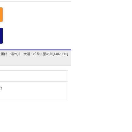
函館・湯の川・大沼・松前／湯の川[1407-116]
分