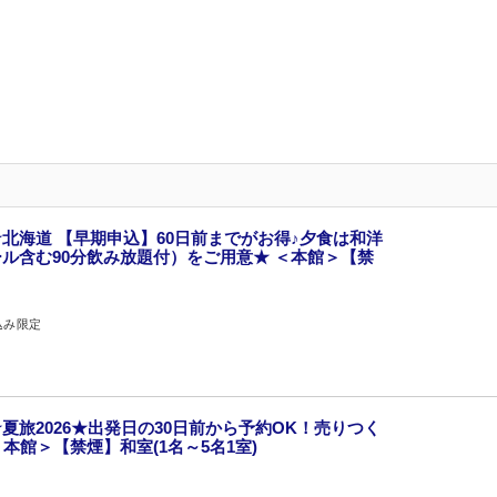
北海道 【早期申込】60日前までがお得♪夕食は和洋
ル含む90分飲み放題付）をご用意★ ＜本館＞【禁
込み限定
夏旅2026★出発日の30日前から予約OK！売りつく
＜本館＞【禁煙】和室(1名～5名1室)