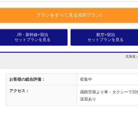
プランをすべて見る(630プラン)
JR・新幹線+宿泊
航空+宿泊
セットプランを見る
セットプランを見る
北海道／
お客様の
総合評価：
収集中
アクセス：
函館空港より車・タクシーで10
送迎あり