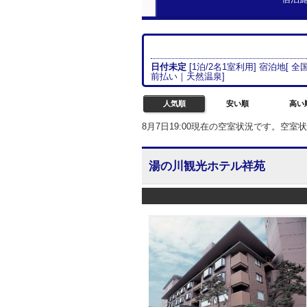
日付未定
[
1
泊/
2名
1室
利用] 宿泊地[
全国
前払い
｜
天然温泉
]
人気順
安い順
高い
8月7日19:00現在の空室状況です。空
湯の川観光ホテル祥苑