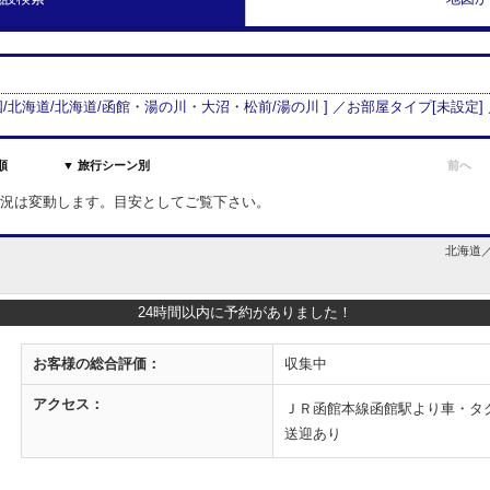
/
北海道
/
北海道
/
函館・湯の川・大沼・松前
/
湯の川
] ／お部屋タイプ[
未設定
]
順
▼ 旅行シーン別
前へ
室状況は変動します。目安としてご覧下さい。
北海道／
24時間以内に予約がありました！
お客様の
総合評価：
収集中
アクセス：
ＪＲ函館本線函館駅より車・タク
送迎あり