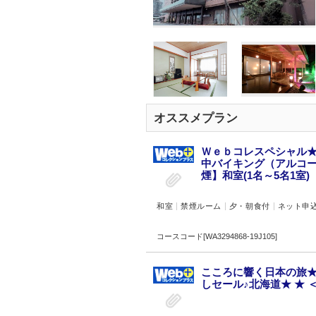
オススメプラン
Ｗｅｂコレスペシャル★
中バイキング（アルコー
煙】和室(1名～5名1室)
和室
禁煙ルーム
夕・朝食付
ネット申
コースコード[WA3294868-19J105]
こころに響く日本の旅★
しセール♪北海道★ ★ 