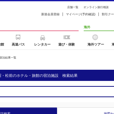
店舗一覧
オンライン旅行相談
新規会員登録
マイページ(予約確認)
割引クー
海外
旅館
高速バス
レンタカー
遊び・体験
海外ツアー
宿泊結果一覧
大沼・松前のホテル・旅館の宿泊施設 検索結果
施設検索
地図か