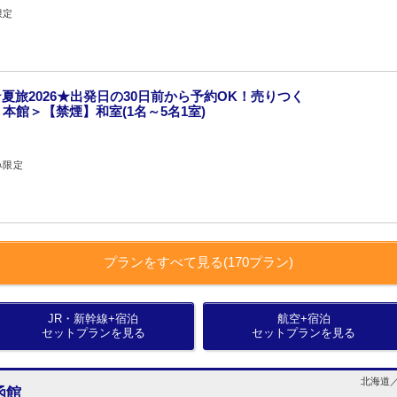
限定
夏旅2026★出発日の30日前から予約OK！売りつく
＜本館＞【禁煙】和室(1名～5名1室)
み限定
プランをすべて見る(170プラン)
JR・新幹線+宿泊
航空+宿泊
セットプランを見る
セットプランを見る
北海道／
函館