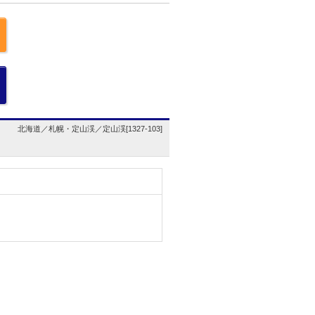
北海道／札幌・定山渓／定山渓[1327-103]