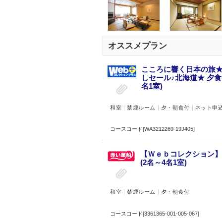
オススメプラン
こころに響く日本の旅★
しセール♪北海道★ 夕
名1室)
和室
禁煙ルーム
夕・朝食付
ネット申
コースコード[WA3212269-19J405]
【Ｗｅｂコレクション】
(2名～4名1室)
和室
禁煙ルーム
夕・朝食付
コースコード[3361365-001-005-067]