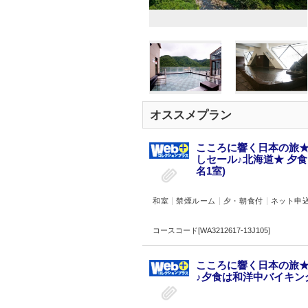
オススメプラン
こころに響く日本の旅★
しセール♪北海道★ 夕
名1室)
和室
禁煙ルーム
夕・朝食付
ネット申
コースコード[WA3212617-13J105]
こころに響く日本の旅★
♪夕食は和洋中バイキング