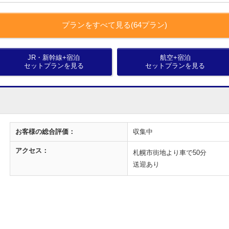
プランをすべて見る(64プラン)
JR・新幹線+宿泊
航空+宿泊
セットプランを見る
セットプランを見る
お客様の
総合評価：
収集中
アクセス：
札幌市街地より車で50分
送迎あり