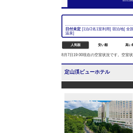
日付未定
[
1
泊/
2名
1室
利用] 宿泊地[
全国
温泉
]
人気順
安い順
高い
8月7日19:00現在の空室状況です。空
定山渓ビューホテル