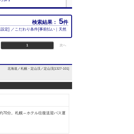
5
検索結果：
件
未設定
] ／こだわり条件[
事前払い
｜
天然
1
次へ
北海道／札幌・定山渓／定山渓[1327-101]
約70分。札幌⇔ホテル往復送迎バス運