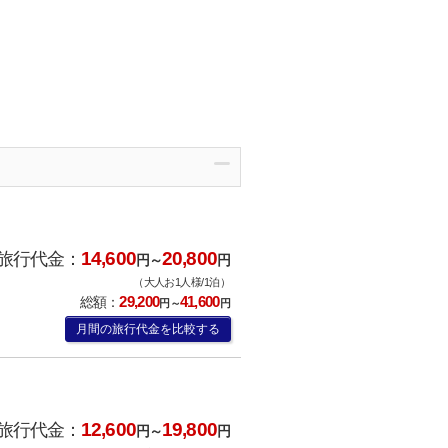
14,600
20,800
旅行代金：
円～
円
（大人お1人様/1泊）
29,200
41,600
総額：
円～
円
月間の旅行代金を比較する
12,600
19,800
旅行代金：
円～
円