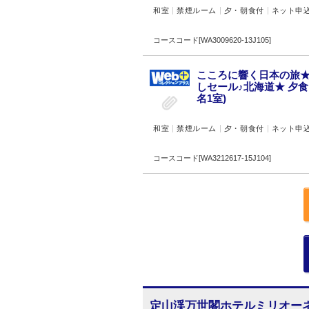
和室
禁煙ルーム
夕・朝食付
ネット申
コースコード[WA3009620-13J105]
こころに響く日本の旅★
しセール♪北海道★ 夕
名1室)
和室
禁煙ルーム
夕・朝食付
ネット申
コースコード[WA3212617-15J104]
定山渓万世閣ホテルミリオー