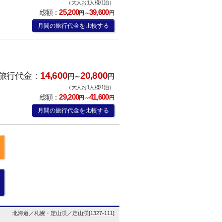
（大人お1人様/1泊）
25,200
39,600
総額：
円～
円
月間の旅行代金を比較する
14,600
20,800
旅行代金：
円～
円
（大人お1人様/1泊）
29,200
41,600
総額：
円～
円
月間の旅行代金を比較する
北海道／札幌・定山渓／定山渓[1327-111]