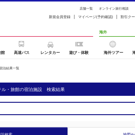
店舗一覧
オンライン旅行相談
新規会員登録
マイページ(予約確認)
割引クー
海外
旅館
高速バス
レンタカー
遊び・体験
海外ツアー
宿泊結果一覧
ホテル・旅館の宿泊施設 検索結果
施設検索
地図か