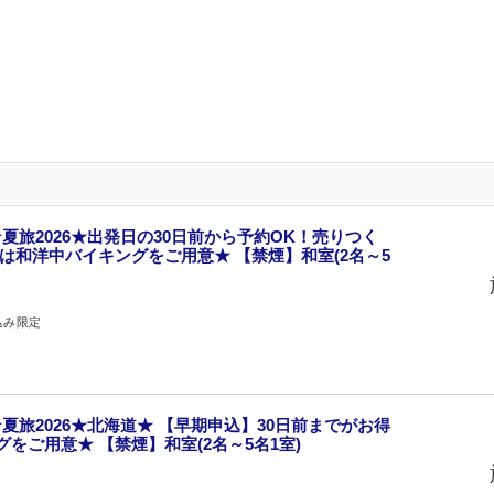
夏旅2026★出発日の30日前から予約OK！売りつく
食は和洋中バイキングをご用意★ 【禁煙】和室(2名～5
込み限定
夏旅2026★北海道★ 【早期申込】30日前までがお得
をご用意★ 【禁煙】和室(2名～5名1室)