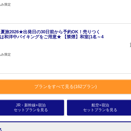
込み限定
夏旅2026★出発日の30日前から予約OK！売りつく
食は和洋中バイキングをご用意★ 【禁煙】和室(1名～4
込み限定
プランをすべて見る(162プラン)
JR・新幹線+宿泊
航空+宿泊
セットプランを見る
セットプランを見る
ネ