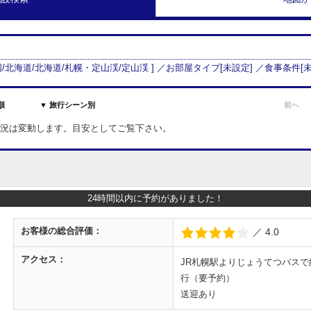
/
北海道
/
北海道
/
札幌・定山渓
/
定山渓
] ／お部屋タイプ[
未設定
] ／食事条件[
順
▼ 旅行シーン別
前へ
室状況は変動します。目安としてご覧下さい。
24時間以内に予約がありました！
お客様の
総合評価：
／ 4.0
アクセス：
JR札幌駅よりじょうてつバスで
行（要予約）
送迎あり