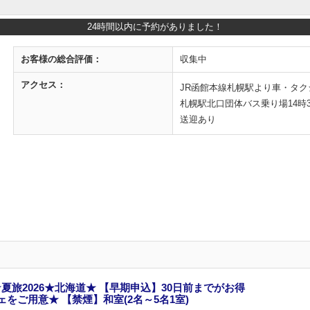
24時間以内に予約がありました！
お客様の
総合評価：
収集中
アクセス：
JR函館本線札幌駅より車・タ
札幌駅北口団体バス乗り場14時
送迎あり
夏旅2026★北海道★ 【早期申込】30日前までがお得
をご用意★ 【禁煙】和室(2名～5名1室)