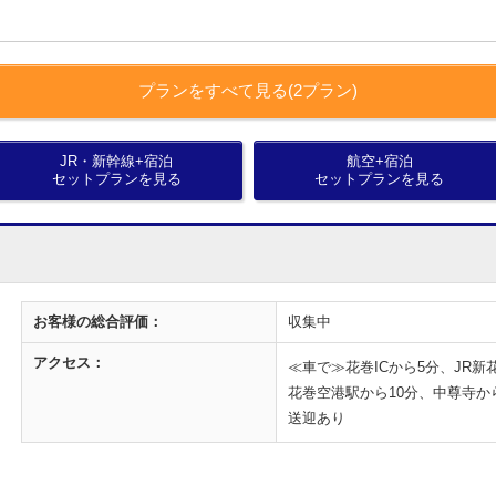
プランをすべて見る(2プラン)
JR・新幹線+宿泊
航空+宿泊
セットプランを見る
セットプランを見る
お客様の
総合評価：
収集中
アクセス：
≪車で≫花巻ICから5分、JR新
花巻空港駅から10分、中尊寺か
送迎あり