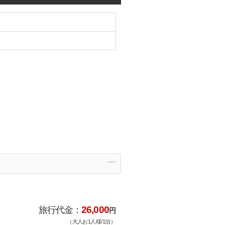
26,000
旅行代金：
円
（大人お1人様/1泊）