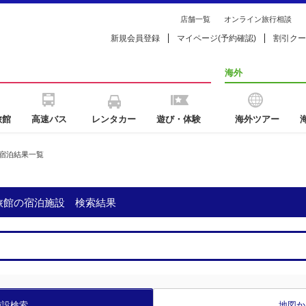
店舗一覧
オンライン旅行相談
新規会員登録
マイページ(予約確認)
割引クー
海外
旅館
高速バス
レンタカー
遊び・体験
海外ツアー
宿泊結果一覧
旅館の宿泊施設 検索結果
施設検索
地図か