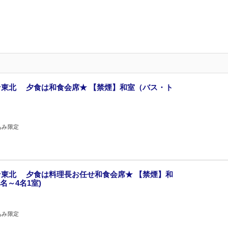
東北 夕食は和食会席★ 【禁煙】和室（バス・ト
込み限定
東北 夕食は料理長お任せ和食会席★ 【禁煙】和
名～4名1室)
込み限定