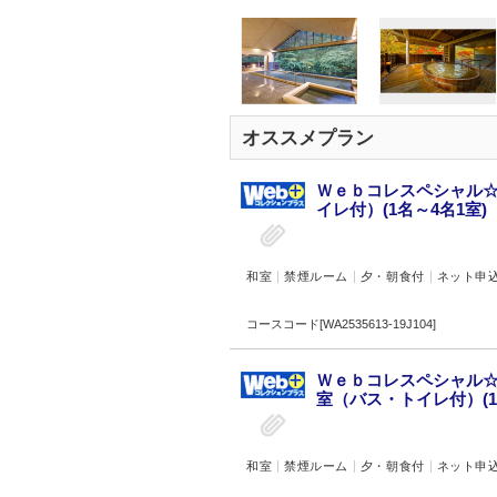
オススメプラン
Ｗｅｂコレスペシャル☆
イレ付）(1名～4名1室)
和室
禁煙ルーム
夕・朝食付
ネット申
コースコード[WA2535613-19J104]
Ｗｅｂコレスペシャル☆
室（バス・トイレ付）(1
和室
禁煙ルーム
夕・朝食付
ネット申