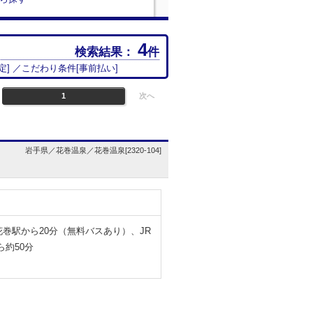
4
検索結果：
件
定
] ／こだわり条件[
事前払い
]
1
次へ
岩手県／花巻温泉／花巻温泉[2320-104]
花巻駅から20分（無料バスあり）、JR
ら約50分