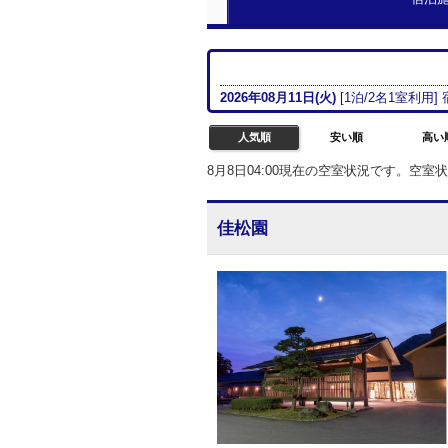
2026年08月
11日(火)
[
1
泊/
2名
1室
利用]
人気順
安い順
高い
8月8日04:00現在の空室状況です。空
佳松園