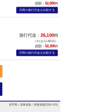
52,000
総額：
円
月間の旅行代金を比較する
26,100
旅行代金：
円
（大人お1人様/1泊）
52,200
総額：
円
月間の旅行代金を比較する
岩手県／花巻温泉／花巻温泉[2320-101]