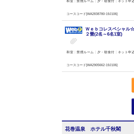
和室
禁煙ルーム
夕・朝食付
ネット申
コースコード[WA2838780-19J106]
Ｗｅｂコレスペシャル☆
２畳(2名～6名1室)
和室
禁煙ルーム
夕・朝食付
ネット申
コースコード[WA2905662-19J106]
花巻温泉 ホテル千秋閣