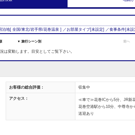
 宿泊地[
全国/
東北
/
岩手県
/
花巻温泉
] ／お部屋タイプ[
未設定
] ／食事条件[
未設
順
▼ 旅行シーン別
前へ
室状況は変動します。目安としてご覧下さい。
お客様の
総合評価：
収集中
アクセス：
≪車で≫花巻ICから5分、JR新
花巻空港駅から10分、中尊寺か
送迎あり