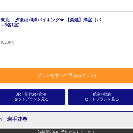
東北 夕食は和洋バイキング★ 【禁煙】洋室（バ
～3名1室)
申込み限定
プランをすべて見る(5プラン)
JR・新幹線+宿泊
航空+宿泊
セットプランを見る
セットプランを見る
ｍ 岩手花巻
24時間以内に予約がありました！