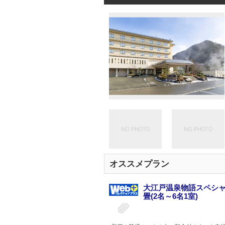
オススメプラン
大江戸温泉物語スペシャ
畳(2名～6名1室)