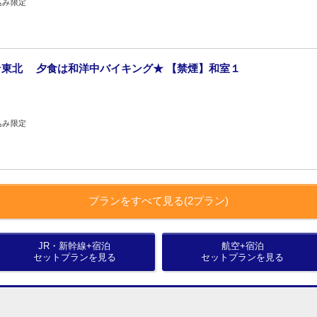
込み限定
東北 夕食は和洋中バイキング★ 【禁煙】和室１
込み限定
プランをすべて見る(2プラン)
JR・新幹線+宿泊
航空+宿泊
セットプランを見る
セットプランを見る