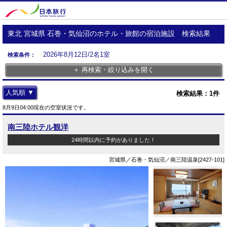
東北 宮城県 石巻・気仙沼のホテル・旅館の宿泊施設 検索結果
2026年8月12日/2名1室
検索条件：
＋ 再検索・絞り込みを開く
人気順 ▼
検索結果：
1
件
8月9日04:00現在の空室状況です。
南三陸ホテル観洋
24時間以内に予約がありました！
宮城県／石巻・気仙沼／南三陸温泉[2427-101]