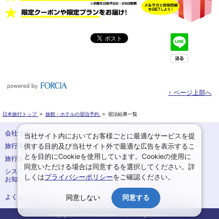
↑ ページ上部へ
日本旅行トップ
>
旅館・ホテルの宿泊予約
>
宿泊結果一覧
会社情報
プライバシーポリシー
当社サイト内においてお客様ごとに最適なサービスを提
供する目的及び当社サイト外で最適な広告を表示するこ
旅行業登録票・約款
規約集
とを目的にCookieを使用しています。Cookieの使用に
旅行条件書
サイトマップ
同意いただける場合は同意するを選択してください。詳
システムメンテナンスの
お申込みまでの手順
しくは
プライバシーポリシー
をご確認ください。
お知らせ
変更・取消のご案内
よくある質問
予約確認・変更
同意しない
同意する
Copyright c NIPPON TRAVEL AGENCY Co.,LTD. All rights reserved.