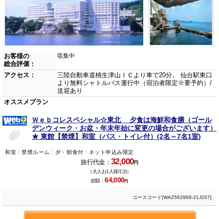
お客様の
収集中
総合評価：
アクセス：
三陸自動車道桃生津山ＩＣより車で20分。 仙台駅東口
より無料シャトルバス運行中（宿泊者限定※要予約）/
送迎あり
オススメプラン
Ｗｅｂコレスペシャル☆東北 夕食は海鮮和食膳（ゴール
デンウィーク・お盆・年末年始に変更の場合がございます）
★ 東館【禁煙】和室（バス・トイレ付）(2名～7名1室)
和室
禁煙ルーム
夕・朝食付
ネット申込み限定
32,000
旅行代金：
円
（大人お1人様/1泊）
64,000
総額：
円
コースコード[WA2562968-21J207]