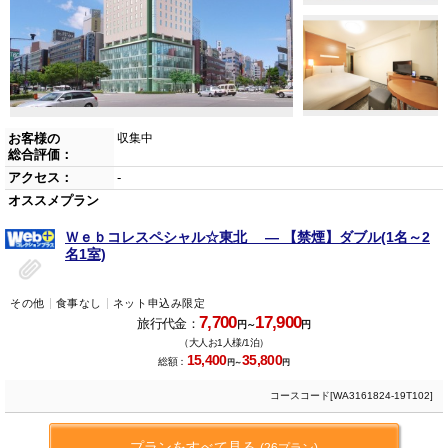
お客様の
収集中
総合評価：
アクセス：
-
オススメプラン
Ｗｅｂコレスペシャル☆東北 ― 【禁煙】ダブル(1名～2
名1室)
その他
食事なし
ネット申込み限定
7,700
17,900
旅行代金：
円～
円
（大人お1人様/1泊）
15,400
35,800
総額：
円～
円
コースコード[WA3161824-19T102]
プランをすべて見る
(26プラン)