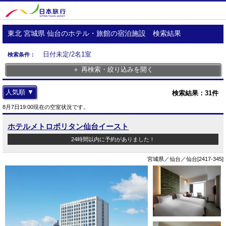
東北 宮城県 仙台のホテル・旅館の宿泊施設 検索結果
日付未定/2名1室
検索条件：
＋ 再検索・絞り込みを開く
人気順 ▼
検索結果：
31
件
8月7日19:00現在の空室状況です。
ホテルメトロポリタン仙台イースト
24時間以内に予約がありました！
宮城県／仙台／仙台[2417-345]