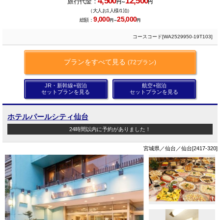
4,500
12,500
旅行代金：
円～
円
（大人お1人様/1泊）
9,000
25,000
総額：
円～
円
コースコード[WA2529950-19T103]
プランをすべて見る
(72プラン)
JR・新幹線+宿泊
航空+宿泊
セットプランを見る
セットプランを見る
ホテルパールシティ仙台
24時間以内に予約がありました！
宮城県／仙台／仙台[2417-320]