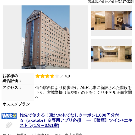
宮城県／仙台／仙台[2417-323]
お客様の
／ 4.0
総合評価：
アクセス：
仙台駅西口より徒歩3分。AER北東に新設された階段を
下り、宮城野橋（旧X橋）の下をくぐりホテル正面玄関
へ
オススメプラン
旅先で使える！東北おもてなしクーポン1,000円分付
☆（akatabi）※専用アプリ必須 ― 【禁煙】ツイン+エキ
ストラ(1名～3名1室)