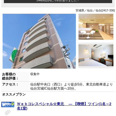
24時間以内に予約がありました！
宮城県／仙台／仙台[2417-330]
お客様の
収集中
総合評価：
アクセス：
仙台駅中央口（西口）より徒歩5分。東北自動車道より
仙台宮城IC仙台駅方面へ10分。
オススメプラン
Ｗｅｂコレスペシャル☆東北 ― 【喫煙】ツイン(1名～2
名1室)