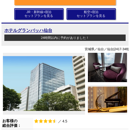
JR・新幹線+宿泊
航空+宿泊
セットプランを見る
セットプランを見る
ホテルグランバッハ仙台
24時間以内に予約がありました！
宮城県／仙台／仙台[2417-348]
お客様の
／ 4.5
総合評価：