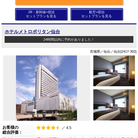
JR・新幹線+宿泊
航空+宿泊
セットプランを見る
セットプランを見る
ホテルメトロポリタン仙台
24時間以内に予約がありました！
宮城県／仙台／仙台[2417-302]
お客様の
／ 4.5
総合評価：