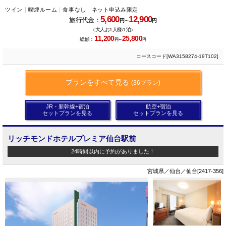
ツイン
喫煙ルーム
食事なし
ネット申込み限定
5,600
12,900
旅行代金：
円～
円
（大人お1人様/1泊）
11,200
25,800
総額：
円～
円
コースコード[WA3158274-19T102]
プランをすべて見る
(36プラン)
JR・新幹線+宿泊
航空+宿泊
セットプランを見る
セットプランを見る
リッチモンドホテルプレミア仙台駅前
24時間以内に予約がありました！
宮城県／仙台／仙台[2417-356]