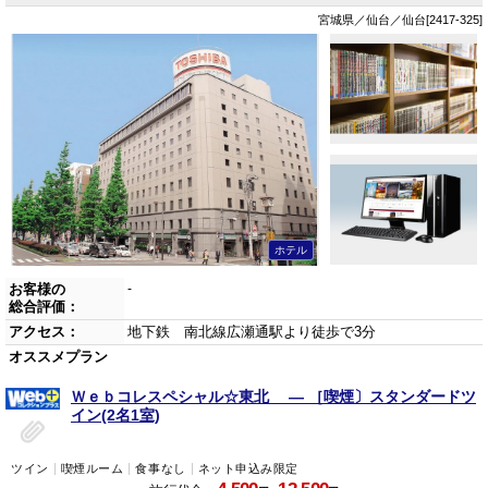
宮城県／仙台／仙台[2417-325]
ホテル
お客様の
-
総合評価：
アクセス：
地下鉄 南北線広瀬通駅より徒歩で3分
オススメプラン
Ｗｅｂコレスペシャル☆東北 ― ［喫煙〕スタンダードツ
イン(2名1室)
ツイン
喫煙ルーム
食事なし
ネット申込み限定