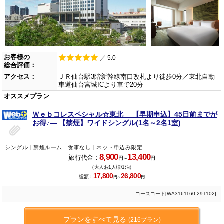
お客様の
／ 5.0
総合評価：
アクセス：
ＪＲ仙台駅3階新幹線南口改札より徒歩0分／東北自動
車道仙台宮城ICより車で20分
オススメプラン
Ｗｅｂコレスペシャル☆東北 【早期申込】45日前までが
お得♪― 【禁煙】ワイドシングル(1名～2名1室)
シングル
禁煙ルーム
食事なし
ネット申込み限定
8,900
13,400
旅行代金：
円～
円
（大人お1人様/1泊）
17,800
26,800
総額：
円～
円
コースコード[WA3161160-29T102]
プランをすべて見る
(216プラン)