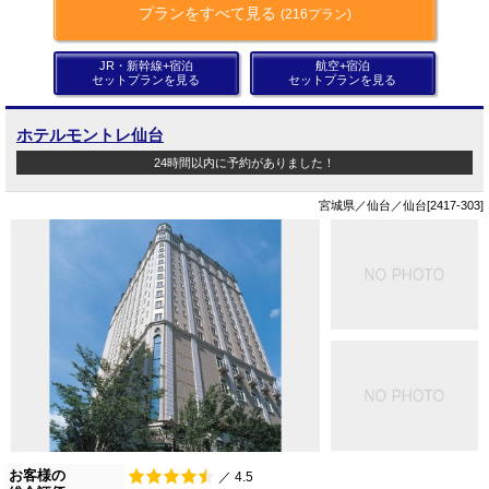
プランをすべて見る
(216プラン)
JR・新幹線+宿泊
航空+宿泊
セットプランを見る
セットプランを見る
ホテルモントレ仙台
24時間以内に予約がありました！
宮城県／仙台／仙台[2417-303]
お客様の
／ 4.5