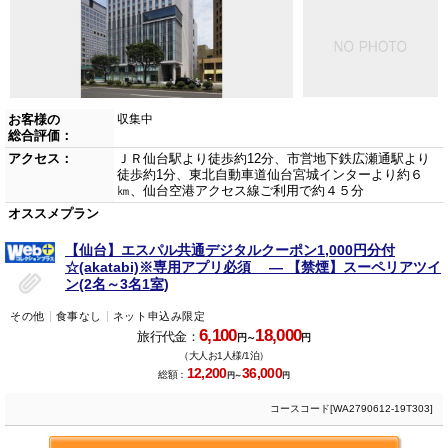
お客様の
収集中
総合評価：
アクセス：
ＪＲ仙台駅より徒歩約12分、市営地下鉄広瀬通駅より
徒歩約1分、東北自動車道仙台宮城インターより約６
㎞、仙台空港アクセス線ご利用で約４５分
オススメプラン
【仙台】エスパル共通デジタルクーポン1,000円分付
☆(akatabi)※専用アプリ必須 ― 【禁煙】スーペリアツイ
ン(2名～3名1室)
その他
食事なし
ネット申込み限定
6,100
18,000
旅行代金：
円～
円
（大人お1人様/1泊）
12,200
36,000
総額：
円～
円
コースコード[WA2790612-19T303]