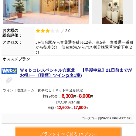
お客様の
／ 3.0
総合評価：
アクセス：
JR仙台駅から青葉通を徒歩12分、車5分 青葉通一番町
から徒歩3分 仙台空港からバス40分晩翠草堂前下車２
分
オススメプラン
Ｗｅｂコレスペシャル☆東北 【早期申込】21日前までが
お得♪― 〔喫煙〕ツイン(2名1室)
ツイン
喫煙ルーム
食事なし
ネット申込み限定
6,300
8,900
旅行代金：
円～
円
（大人お1人様/1泊）
12,600
17,800
総額：
円～
円
コースコード[WA3091964-19T102]
プランをすべて見る
(70プラン)