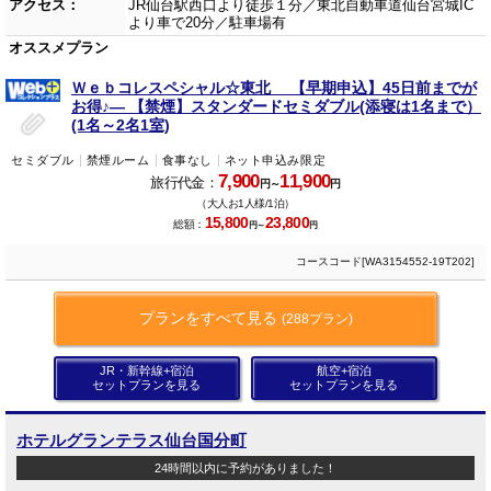
アクセス：
JR仙台駅西口より徒歩１分／東北自動車道仙台宮城IC
より車で20分／駐車場有
オススメプラン
Ｗｅｂコレスペシャル☆東北 【早期申込】45日前までが
お得♪― 【禁煙】スタンダードセミダブル(添寝は1名まで）
(1名～2名1室)
セミダブル
禁煙ルーム
食事なし
ネット申込み限定
7,900
11,900
旅行代金：
円～
円
（大人お1人様/1泊）
15,800
23,800
総額：
円～
円
コースコード[WA3154552-19T202]
プランをすべて見る
(288プラン)
JR・新幹線+宿泊
航空+宿泊
セットプランを見る
セットプランを見る
ホテルグランテラス仙台国分町
24時間以内に予約がありました！