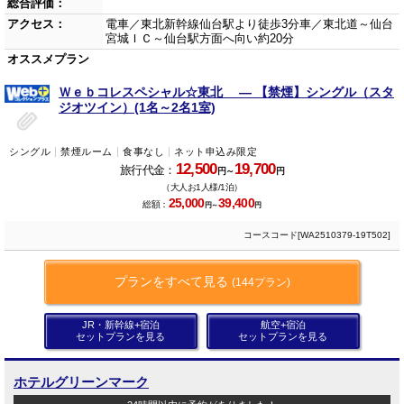
総合評価：
アクセス：
電車／東北新幹線仙台駅より徒歩3分車／東北道～仙台
宮城ＩＣ～仙台駅方面へ向い約20分
オススメプラン
Ｗｅｂコレスペシャル☆東北 ― 【禁煙】シングル（スタ
ジオツイン）(1名～2名1室)
シングル
禁煙ルーム
食事なし
ネット申込み限定
12,500
19,700
旅行代金：
円～
円
（大人お1人様/1泊）
25,000
39,400
総額：
円～
円
コースコード[WA2510379-19T502]
プランをすべて見る
(144プラン)
JR・新幹線+宿泊
航空+宿泊
セットプランを見る
セットプランを見る
ホテルグリーンマーク