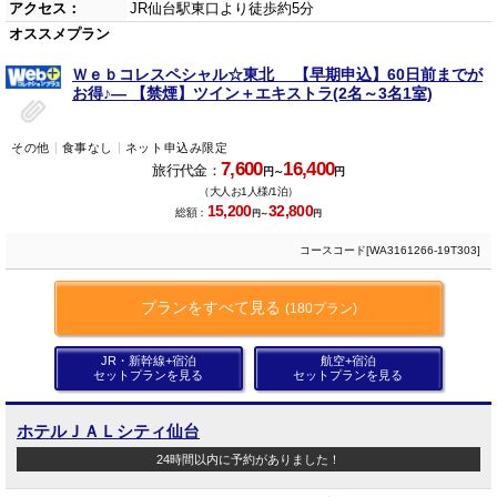
アクセス：
JR仙台駅東口より徒歩約5分
オススメプラン
Ｗｅｂコレスペシャル☆東北 【早期申込】60日前までが
お得♪― 【禁煙】ツイン＋エキストラ(2名～3名1室)
その他
食事なし
ネット申込み限定
7,600
16,400
旅行代金：
円～
円
（大人お1人様/1泊）
15,200
32,800
総額：
円～
円
コースコード[WA3161266-19T303]
プランをすべて見る
(180プラン)
JR・新幹線+宿泊
航空+宿泊
セットプランを見る
セットプランを見る
ホテルＪＡＬシティ仙台
24時間以内に予約がありました！