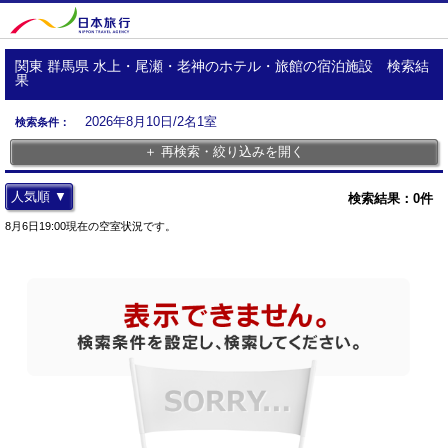
関東 群馬県 水上・尾瀬・老神のホテル・旅館の宿泊施設 検索結
果
2026年8月10日/2名1室
検索条件：
＋ 再検索・絞り込みを開く
人気順 ▼
検索結果：
0
件
8月6日19:00現在の空室状況です。