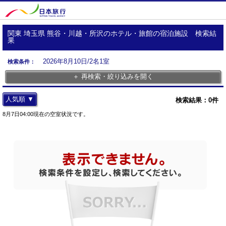
関東 埼玉県 熊谷・川越・所沢のホテル・旅館の宿泊施設 検索結
果
2026年8月10日/2名1室
検索条件：
＋ 再検索・絞り込みを開く
人気順 ▼
検索結果：
0
件
8月7日04:00現在の空室状況です。