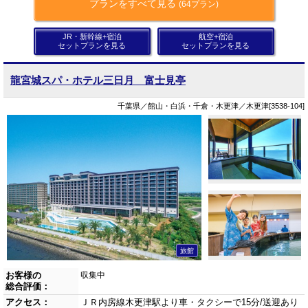
プランをすべて見る
(64プラン)
JR・新幹線+宿泊
航空+宿泊
セットプランを見る
セットプランを見る
龍宮城スパ・ホテル三日月 富士見亭
千葉県／館山・白浜・千倉・木更津／木更津[3538-104]
旅館
お客様の
収集中
総合評価：
アクセス：
ＪＲ内房線木更津駅より車・タクシーで15分/送迎あり