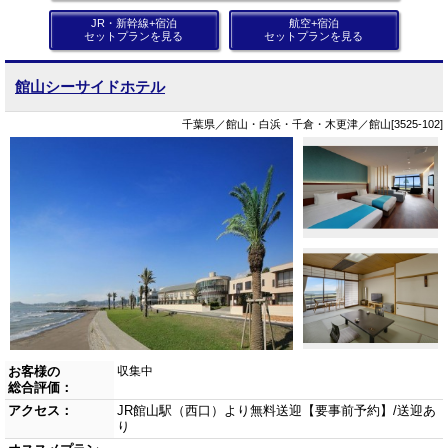
JR・新幹線+宿泊
航空+宿泊
セットプランを見る
セットプランを見る
館山シーサイドホテル
千葉県／館山・白浜・千倉・木更津／館山[3525-102]
お客様の
収集中
総合評価：
アクセス：
JR館山駅（西口）より無料送迎【要事前予約】/送迎あ
り