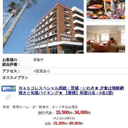
お客様の
収集中
総合評価：
アクセス：
-/送迎あり
オススメプラン
Ｗｅｂコレスペシャル房総・茨城・いわき★ 夕食は海鮮網
焼きと旬菜バイキング★ 【禁煙】和室(2名～5名1室)
和室
禁煙ルーム
夕・朝食付
ネット申込み限定
15,500
34,000
旅行代金：
円～
円
（大人お1人様/1泊）
31,000
68,000
総額：
円～
円