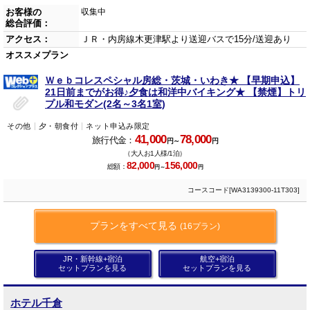
お客様の
収集中
総合評価：
アクセス：
ＪＲ・内房線木更津駅より送迎バスで15分/送迎あり
オススメプラン
Ｗｅｂコレスペシャル房総・茨城・いわき★ 【早期申込】
21日前までがお得♪夕食は和洋中バイキング★ 【禁煙】トリ
プル和モダン(2名～3名1室)
その他
夕・朝食付
ネット申込み限定
41,000
78,000
旅行代金：
円～
円
（大人お1人様/1泊）
82,000
156,000
総額：
円～
円
コースコード[WA3139300-11T303]
プランをすべて見る
(16プラン)
JR・新幹線+宿泊
航空+宿泊
セットプランを見る
セットプランを見る
ホテル千倉