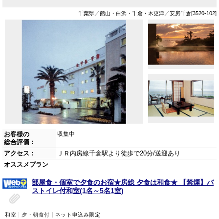
千葉県／館山・白浜・千倉・木更津／安房千倉[3520-102]
お客様の
収集中
総合評価：
アクセス：
ＪＲ内房線千倉駅より徒歩で20分/送迎あり
オススメプラン
部屋食・個室で夕食のお宿★房総 夕食は和食★ 【禁煙】バ
ストイレ付和室(1名～5名1室)
和室
夕・朝食付
ネット申込み限定