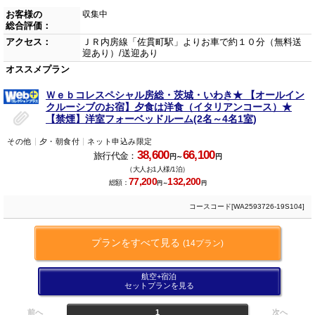
お客様の
収集中
総合評価：
アクセス：
ＪＲ内房線「佐貫町駅」よりお車で約１０分（無料送
迎あり）/送迎あり
オススメプラン
Ｗｅｂコレスペシャル房総・茨城・いわき★ 【オールイン
クルーシブのお宿】夕食は洋食（イタリアンコース）★
【禁煙】洋室フォーベッドルーム(2名～4名1室)
その他
夕・朝食付
ネット申込み限定
38,600
66,100
旅行代金：
円～
円
（大人お1人様/1泊）
77,200
132,200
総額：
円～
円
コースコード[WA2593726-19S104]
プランをすべて見る
(14プラン)
航空+宿泊
セットプランを見る
前へ
1
次へ