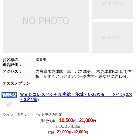
お客様の
収集中
総合評価：
アクセス：
内房線木更津駅下車、バス20分。 木更津北IC出口を右
折、かずさアカデミアパーク方面へ道なりに約15分。
オススメプラン
Ｗｅｂコレスペシャル房総・茨城・いわき★ ― ツイン(2名
～3名1室)
ツイン
食事なし
ネット申込み限定
10,500
21,000
旅行代金：
円～
円
（大人お1人様/1泊）
21,000
42,000
総額：
円～
円