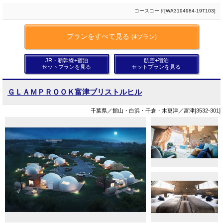
コースコード[WA3194984-19T103]
プランをすべて見る
(4プラン)
JR・新幹線+宿泊
航空+宿泊
セットプランを見る
セットプランを見る
ＧＬＡＭＰＲＯＯＫ富津ブリストルヒル
千葉県／館山・白浜・千倉・木更津／富津[3532-301]