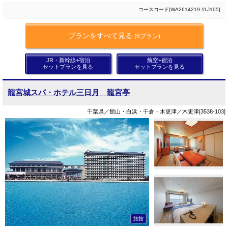
コースコード[WA2614219-11J105]
プランをすべて見る
(6プラン)
JR・新幹線+宿泊
航空+宿泊
セットプランを見る
セットプランを見る
龍宮城スパ・ホテル三日月 龍宮亭
千葉県／館山・白浜・千倉・木更津／木更津[3538-103]
旅館