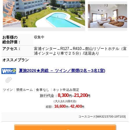
お客様の
収集中
総合評価：
アクセス：
富浦インター→R127→R410→館山リゾートホテル（富
浦インターより車で２５分）/送迎あり
オススメプラン
夏旅2026★房総 － ツイン／禁煙(2名～3名1室)
ツイン
禁煙ルーム
食事なし
ネット申込み限定
8,300
21,200
旅行代金：
円～
円
（大人お1人様/1泊）
16,600
42,400
総額：
円～
円
コースコード[WA3215700-19T103]