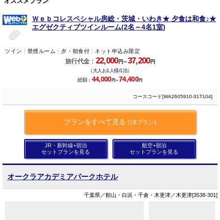
オススメプラン
Ｗｅｂコレスペシャル房総・茨城・いわき★ 夕食は和食♪★
エグゼクティブツインルーム(2名～4名1室)
ツイン
禁煙ルーム
夕・朝食付
ネット申込み限定
22,000
37,200
旅行代金：
円～
円
（大人お1人様/1泊）
44,000
74,400
総額：
円～
円
コースコード[WA2605910-31T104]
プランをすべて見る
(18プラン)
JR・新幹線+宿泊
航空+宿泊
セットプランを見る
セットプランを見る
オークラアカデミアパークホテル
千葉県／館山・白浜・千倉・木更津／木更津[3538-301]