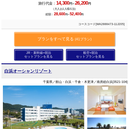
14,300
26,200
旅行代金：
円～
円
（大人お1人様/1泊）
28,600
52,400
総額：
円～
円
コースコード[WA2888473-11J205]
プランをすべて見る
(41プラン)
JR・新幹線+宿泊
航空+宿泊
セットプランを見る
セットプランを見る
白浜オーシャンリゾート
千葉県／館山・白浜・千倉・木更津／南房総白浜[3521-104]