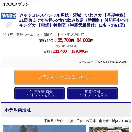
オススメプラン
Ｗｅｂコレスペシャル房総・茨城・いわき★ 【早期申込】
21日前までがお得♪夕食は飲み放題（時間制）付和洋中バイ
キング★ 【禁煙】特別室（半露天風呂付）(2名～5名1室)
和洋室
禁煙ルーム
夕・朝食付
ネット申込み限定
55,700
84,000
旅行代金：
円～
円
（大人お1人様/1泊）
111,400
168,000
総額：
円～
円
コースコード[WA3154341-11W205]
プランをすべて見る
(60プラン)
JR・新幹線+宿泊
航空+宿泊
セットプランを見る
セットプランを見る
ホテル南海荘
千葉県／館山・白浜・千倉・木更津／南房総白浜[3521-105]