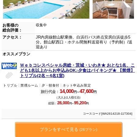
お客様の
収集中
総合評価：
アクセス：
JR内房線館山駅乗換、白浜行バス終点安房白浜徒歩5
分。館山駅西口・ホテル間無料送迎有り（予約制）/送
迎あり
オススメプラン
Ｗｅｂコレスペシャル房総・茨城・いわき★ おとな1名、こ
ども1名以上からお申込みOK♪夕食はバイキング★ 【禁煙】
トリプル(2名～4名1室)
トリプル
禁煙ルーム
夕・朝食付
ネット申込み限定
14,000
47,600
旅行代金：
円～
円
（大人お1人様/1泊）
28,000
95,200
総額：
円～
円
コースコード[WA2614218-11T304]
プランをすべて見る
(26プラン)