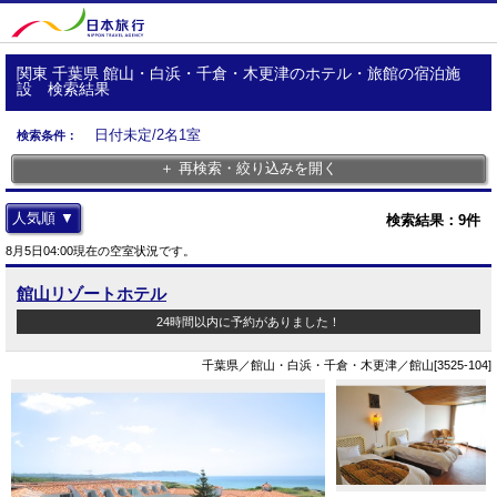
関東 千葉県 館山・白浜・千倉・木更津のホテル・旅館の宿泊施
設 検索結果
日付未定/2名1室
検索条件：
＋ 再検索・絞り込みを開く
人気順 ▼
検索結果：
9
件
8月5日04:00現在の空室状況です。
館山リゾートホテル
24時間以内に予約がありました！
千葉県／館山・白浜・千倉・木更津／館山[3525-104]