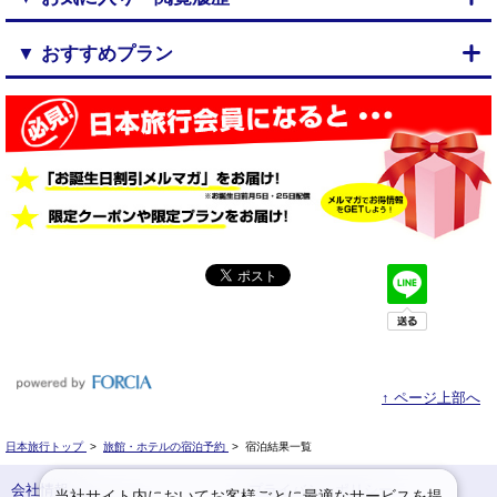
▼ おすすめプラン
↑ ページ上部へ
日本旅行トップ
>
旅館・ホテルの宿泊予約
>
宿泊結果一覧
会社情報
プライバシーポリシー
当社サイト内においてお客様ごとに最適なサービスを提