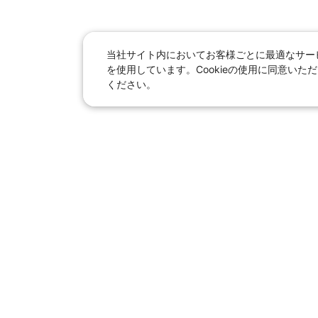
当社サイト内においてお客様ごとに最適なサービ
を使用しています。Cookieの使用に同意い
ください。
日本旅行総合トップ
｜
JR＋宿泊
海外
【国内旅行】
季節のおすすめ旅行
｜
人