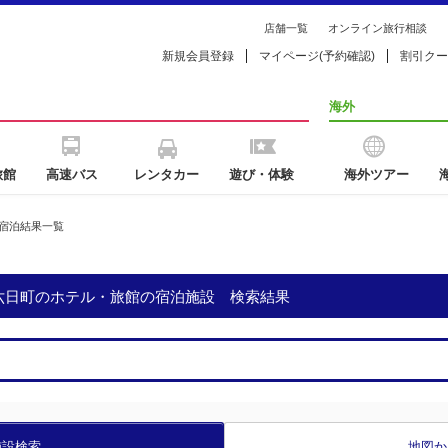
店舗一覧
オンライン旅行相談
新規会員登録
マイページ(予約確認)
割引クー
海外
旅館
高速バス
レンタカー
遊び・体験
海外ツアー
宿泊結果一覧
・六日町のホテル・旅館の宿泊施設 検索結果
施設検索
地図か