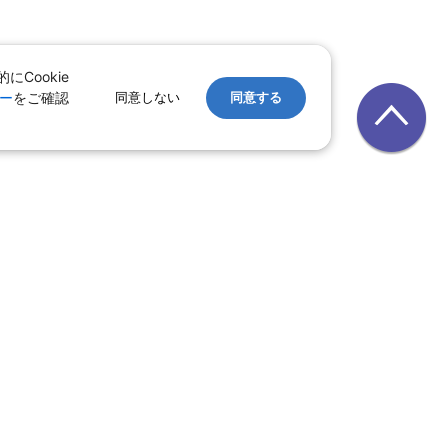
Cookie
ー
をご確認
同意しない
同意する
レンタカー
｜
遊ぷらざ（クーポン）
ホテル
ン
版
｜
家族旅行特集 国内版