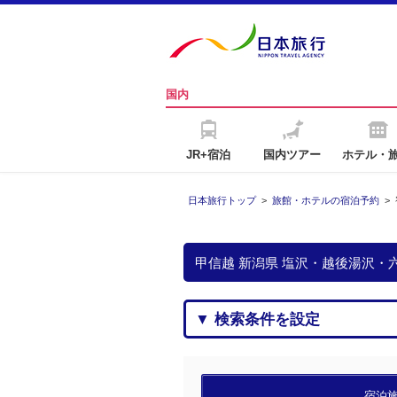
国内
JR+宿泊
国内ツアー
ホテル・
日本旅行トップ
>
旅館・ホテルの宿泊予約
>
甲信越 新潟県 塩沢・越後湯沢
▼ 検索条件を設定
宿泊