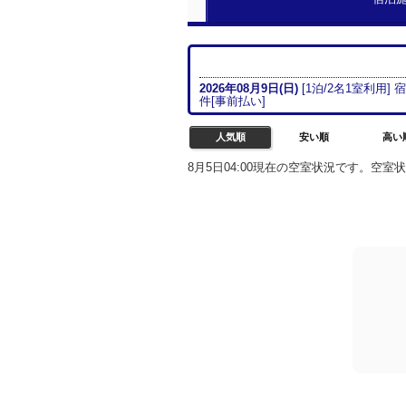
2026年08月
9日(日)
[
1
泊/
2名
1室
利用] 
件[
事前払い
]
人気順
安い順
高い
8月5日04:00現在の空室状況です。空