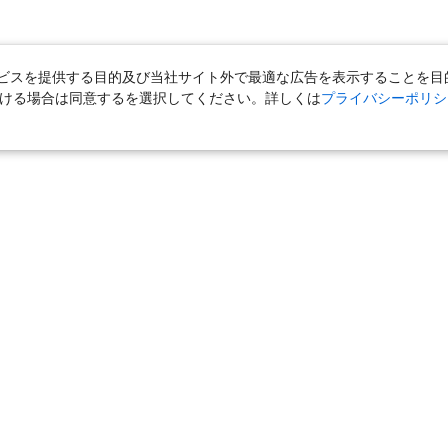
スを提供する目的及び当社サイト外で最適な広告を表示することを目的に
ただける場合は同意するを選択してください。詳しくは
プライバシーポリシ
｜
国内旅行（ツアー）
｜
ホテル・旅館（宿泊）
｜
高速バス
｜
旅行（ツアー）
｜
海外航空券
｜
海外ホテル
｜
海外航空券＋海外
女子旅「たびーら」
｜
海外挙式・ウェディング
｜
新婚旅行・ハネムー
クルーズ
｜
鉄道
｜
一人旅
｜
日帰りツアー
気の定番特集
｜
お得な国内旅行
｜
新幹線の旅
｜
一人旅特集 国内