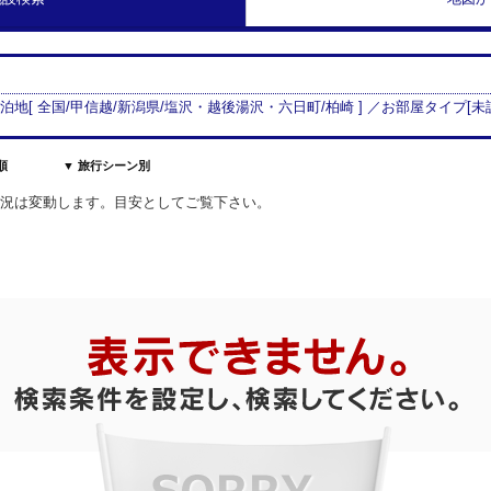
宿泊地[
全国/
甲信越
/
新潟県
/
塩沢・越後湯沢・六日町
/
柏崎
] ／お部屋タイプ[
未
順
▼ 旅行シーン別
室状況は変動します。目安としてご覧下さい。