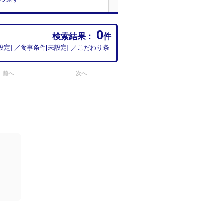
0
検索結果：
件
設定
] ／食事条件[
未設定
] ／こだわり条
前へ
次へ