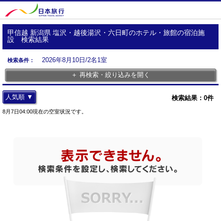
甲信越 新潟県 塩沢・越後湯沢・六日町のホテル・旅館の宿泊施
設 検索結果
2026年8月10日/2名1室
検索条件：
＋ 再検索・絞り込みを開く
人気順 ▼
検索結果：
0
件
8月7日04:00現在の空室状況です。