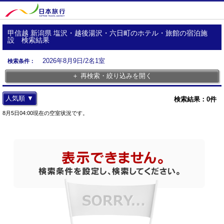
甲信越 新潟県 塩沢・越後湯沢・六日町のホテル・旅館の宿泊施
設 検索結果
2026年8月9日/2名1室
検索条件：
＋ 再検索・絞り込みを開く
人気順 ▼
検索結果：
0
件
8月5日04:00現在の空室状況です。