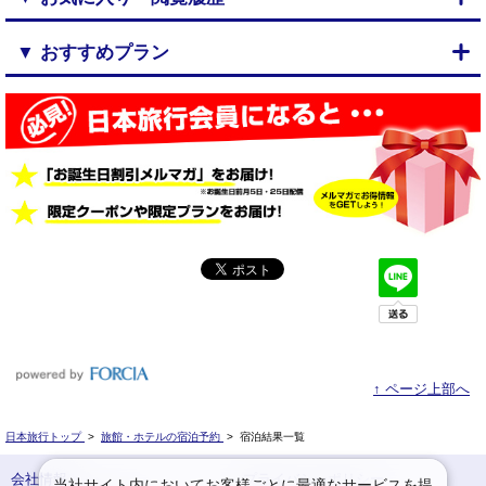
▼ おすすめプラン
↑ ページ上部へ
日本旅行トップ
>
旅館・ホテルの宿泊予約
>
宿泊結果一覧
会社情報
プライバシーポリシー
当社サイト内においてお客様ごとに最適なサービスを提