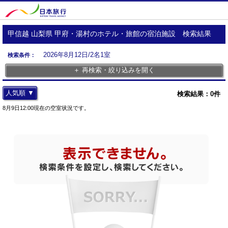
甲信越 山梨県 甲府・湯村のホテル・旅館の宿泊施設 検索結果
2026年8月12日/2名1室
検索条件：
＋ 再検索・絞り込みを開く
人気順 ▼
検索結果：
0
件
8月9日12:00現在の空室状況です。