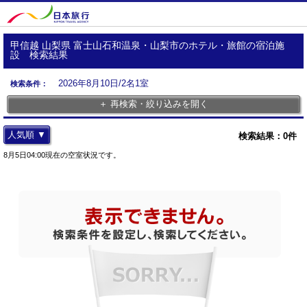
甲信越 山梨県 富士山石和温泉・山梨市のホテル・旅館の宿泊施
設 検索結果
2026年8月10日/2名1室
検索条件：
＋ 再検索・絞り込みを開く
人気順 ▼
検索結果：
0
件
8月5日04:00現在の空室状況です。