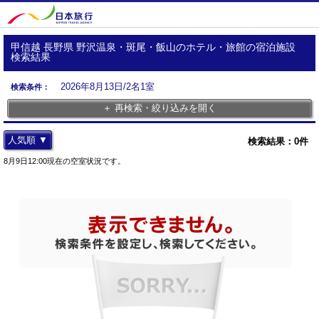
甲信越 長野県 野沢温泉・斑尾・飯山のホテル・旅館の宿泊施設
検索結果
2026年8月13日/2名1室
検索条件：
＋ 再検索・絞り込みを開く
人気順 ▼
検索結果：
0
件
8月9日12:00現在の空室状況です。