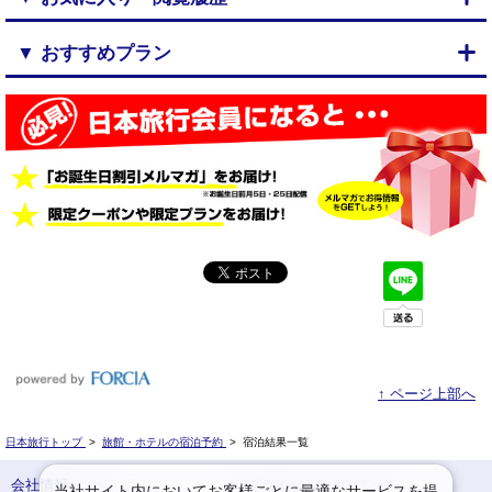
▼ おすすめプラン
↑ ページ上部へ
日本旅行トップ
>
旅館・ホテルの宿泊予約
>
宿泊結果一覧
会社情報
プライバシーポリシー
当社サイト内においてお客様ごとに最適なサービスを提