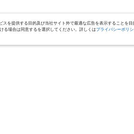
スを提供する目的及び当社サイト外で最適な広告を表示することを目的に
ただける場合は同意するを選択してください。詳しくは
プライバシーポリシ
｜
国内旅行（ツアー）
｜
ホテル・旅館（宿泊）
｜
高速バス
｜
旅行（ツアー）
｜
海外航空券
｜
海外ホテル
｜
海外航空券＋海外
女子旅「たびーら」
｜
海外挙式・ウェディング
｜
新婚旅行・ハネムー
クルーズ
｜
鉄道
｜
一人旅
｜
日帰りツアー
気の定番特集
｜
お得な国内旅行
｜
新幹線の旅
｜
一人旅特集 国内