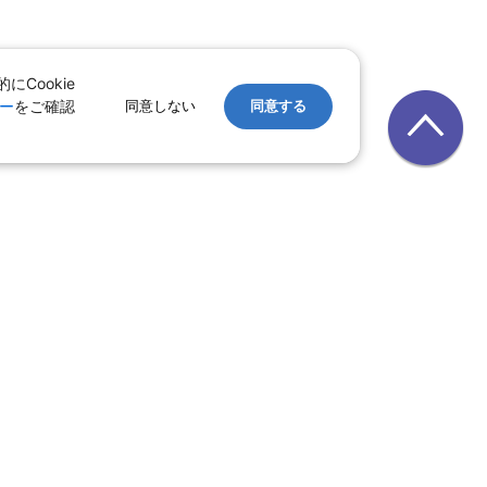
Cookie
ー
をご確認
同意しない
同意する
レンタカー
｜
遊ぷらざ（クーポン）
ホテル
ン
版
｜
家族旅行特集 国内版