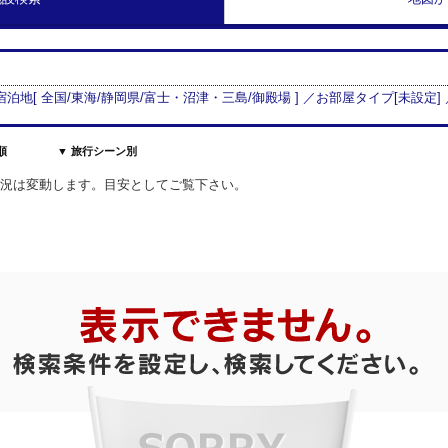
 宿泊地[
全国/
東海
/
静岡県
/
富士・沼津・三島
/
御殿場
] ／お部屋タイプ[
未設定
]
順
▼ 旅行シーン別
室状況は変動します。目安としてご覧下さい。