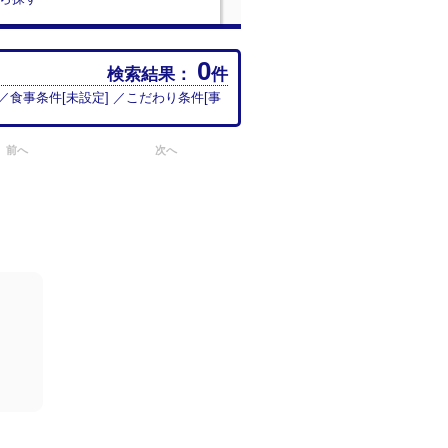
0
検索結果：
件
 ／食事条件[
未設定
] ／こだわり条件[
事
前へ
次へ