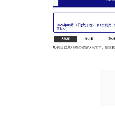
2026年08月
11日(火)
[
1
泊/
2名
1室
利用]
前払い
]
人気順
安い順
高い
8月8日12:00現在の空室状況です。空