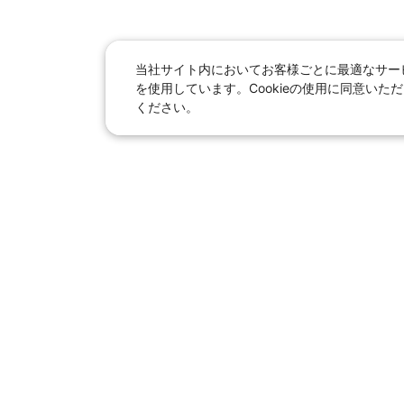
当社サイト内においてお客様ごとに最適なサービ
を使用しています。Cookieの使用に同意い
ください。
日本旅行総合トップ
｜
JR＋宿泊
海外
【国内旅行】
季節のおすすめ旅行
｜
人