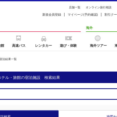
店舗一覧
オンライン旅行相談
新規会員登録
マイページ(予約確認)
割引クー
海外
旅館
高速バス
レンタカー
遊び・体験
海外ツアー
宿泊結果一覧
のホテル・旅館の宿泊施設 検索結果
施設検索
地図か