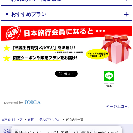
▼ おすすめプラン
↑ ページ上部へ
日本旅行トップ
>
旅館・ホテルの宿泊予約
>
宿泊結果一覧
会社情報
プライバシーポリシー
当社サイト内においてお客様ごとに最適なサービスを提