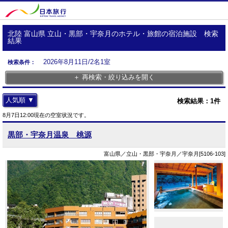
北陸 富山県 立山・黒部・宇奈月のホテル・旅館の宿泊施設 検索
結果
2026年8月11日/2名1室
検索条件：
＋ 再検索・絞り込みを開く
人気順 ▼
検索結果：
1
件
8月7日12:00現在の空室状況です。
黒部・宇奈月温泉 桃源
富山県／立山・黒部・宇奈月／宇奈月[5106-103]