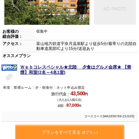
お客様の
収集中
総合評価：
アクセス：
富山地方鉄道宇奈月温泉駅より徒歩5分/最寄りの北陸自
動車道黒部ICより15分/送迎あり
オススメプラン
Ｗｅｂコレスペシャル★北陸 夕食はグルメ会席★ 【禁
煙】和室(2名～4名1室)
和室
禁煙ルーム
夕・朝食付
ネット申込み限定
43,500
旅行代金：
円
（大人お1人様/1泊）
87,000
総額：
円
コースコード[WA2656769-15J105]
プランをすべて見る
(8プラン)