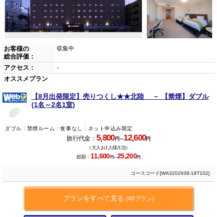
お客様の
収集中
総合評価：
アクセス：
-
オススメプラン
【8月出発限定】売りつくし★★北陸 － 【禁煙】ダブル
(1名～2名1室)
ダブル
禁煙ルーム
食事なし
ネット申込み限定
5,800
12,600
旅行代金：
円～
円
（大人お1人様/1泊）
11,600
25,200
総額：
円～
円
コースコード[WA3202938-19T102]
プランをすべて見る
(48プラン)