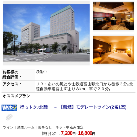
お客様の
収集中
総合評価：
アクセス：
ＪＲ・あいの風とやま鉄道富山駅北口から徒歩３分｡北
陸自動車道富山ICより８km、車で２０分｡
オススメプラン
行っトク♪北陸 － 【禁煙】モデレートツイン(2名1室)
ツイン
禁煙ルーム
食事なし
ネット申込み限定
7,200
16,800
旅行代金：
円～
円