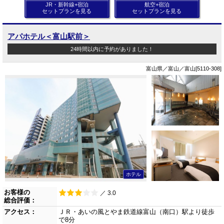
JR・新幹線+宿泊
航空+宿泊
セットプランを見る
セットプランを見る
アパホテル＜富山駅前＞
24時間以内に予約がありました！
富山県／富山／富山[5110-308]
ホテル
お客様の
／ 3.0
総合評価：
アクセス：
ＪＲ・あいの風とやま鉄道線富山（南口）駅より徒歩
で8分