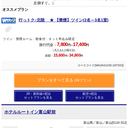
左側すぐ。）
オススメプラン
行っトク♪北陸 ★ 【禁煙】ツイン(2名～3名1室)
ツイン
禁煙ルーム
朝食付
ネット申込み限定
7,800
17,400
旅行代金：
円～
円
（大人お1人様/1泊）
15,600
34,800
総額：
円～
円
コースコード[WA2641150-19T203]
プランをすべて見る
(36プラン)
JR・新幹線+宿泊
航空+宿泊
セットプランを見る
セットプランを見る
ホテルルートイン富山駅前
富山県／富山／富山[5110-312]