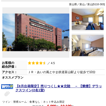
富山県／富山／富山[5110-303]
お客様の
／ 4.5
総合評価：
アクセス：
ＪＲ・あいの風とやま鉄道富山駅より徒歩で10分
オススメプラン
【8月出発限定】売りつくし★★北陸 － 【禁煙】デラッ
クスツイン(2名1室)
ツイン
禁煙ルーム
食事なし
ネット申込み限定