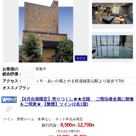
ホテル
お客様の
収集中
総合評価：
アクセス：
ＪＲ・あいの風とやま鉄道線富山駅より徒歩で3分
オススメプラン
【8月出発限定】売りつくし★★北陸 ご宿泊者全員に朝食
をご用意★ 【禁煙】ツイン(2名1室)
ツイン
禁煙ルーム
食事なし
ネット申込み限定
8,500
12,700
旅行代金：
円～
円
（大人お1人様/1泊）