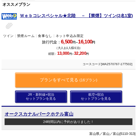
オススメプラン
Ｗｅｂコレスペシャル★北陸 － 【禁煙】ツイン(2名1室)
ツイン
禁煙ルーム
食事なし
ネット申込み限定
6,500
16,100
旅行代金：
円～
円
（大人お1人様/1泊）
13,000
32,200
総額：
円～
円
コースコード[WA2570767-17T502]
プランをすべて見る
(16プラン)
JR・新幹線+宿泊
航空+宿泊
セットプランを見る
セットプランを見る
オークスカナルパークホテル富山
24時間以内に予約がありました！
富山県／富山／富山[5110-313]