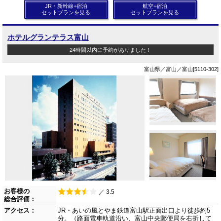
JR・新幹線+宿泊
航空+宿泊
セットプランを見る
セットプランを見る
ホテルグランテラス富山
24時間以内に予約がありました！
富山県／富山／富山[5110-302]
お客様の
／ 3.5
総合評価：
アクセス：
JR・あいの風とやま鉄道富山駅正面出口より徒歩約5
分。（路面電車軌道沿い、富山中央郵便局を右折して