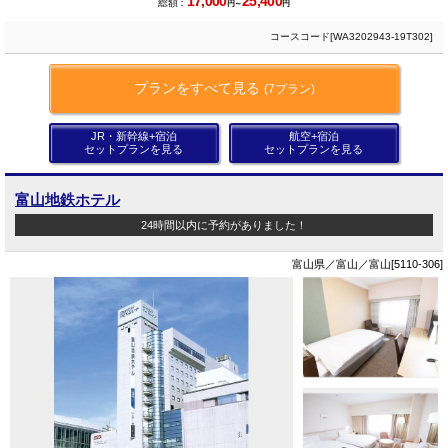
17,000
25,400
総額：
円～
円
コースコード[WA3202943-19T302]
プランをすべて見る
(7プラン)
JR・新幹線+宿泊
航空+宿泊
セットプランを見る
セットプランを見る
富山地鉄ホテル
24時間以内に予約がありました！
富山県／富山／富山[5110-306]