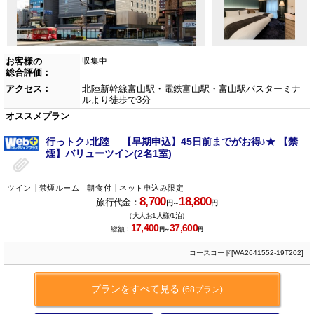
お客様の
収集中
総合評価：
アクセス：
北陸新幹線富山駅・電鉄富山駅・富山駅バスターミナ
ルより徒歩で3分
オススメプラン
行っトク♪北陸 【早期申込】45日前までがお得♪★ 【禁
煙】バリューツイン(2名1室)
ツイン
禁煙ルーム
朝食付
ネット申込み限定
8,700
18,800
旅行代金：
円～
円
（大人お1人様/1泊）
17,400
37,600
総額：
円～
円
コースコード[WA2641552-19T202]
プランをすべて見る
(68プラン)