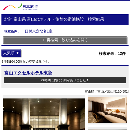
北陸 富山県 富山のホテル・旅館の宿泊施設 検索結果
日付未定/2名1室
検索条件：
＋ 再検索・絞り込みを開く
人気順 ▼
検索結果：
12
件
8月5日04:00現在の空室状況です。
富山エクセルホテル東急
24時間以内に予約がありました！
富山県／富山／富山[5110-301]