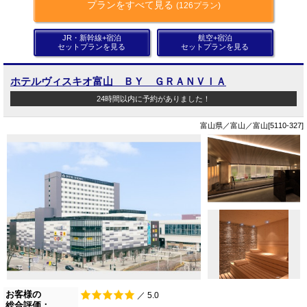
プランをすべて見る
(126プラン)
JR・新幹線+宿泊
航空+宿泊
セットプランを見る
セットプランを見る
ホテルヴィスキオ富山 ＢＹ ＧＲＡＮＶＩＡ
24時間以内に予約がありました！
富山県／富山／富山[5110-327]
お客様の
／ 5.0
総合評価：