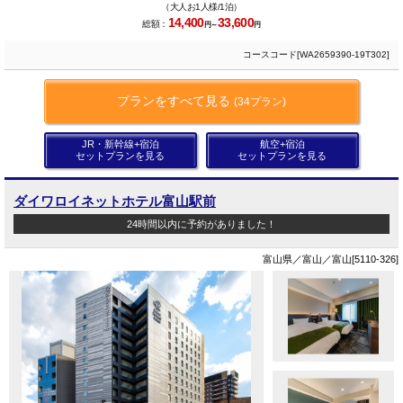
（大人お1人様/1泊）
14,400
33,600
総額：
円～
円
コースコード[WA2659390-19T302]
プランをすべて見る
(34プラン)
JR・新幹線+宿泊
航空+宿泊
セットプランを見る
セットプランを見る
ダイワロイネットホテル富山駅前
24時間以内に予約がありました！
富山県／富山／富山[5110-326]