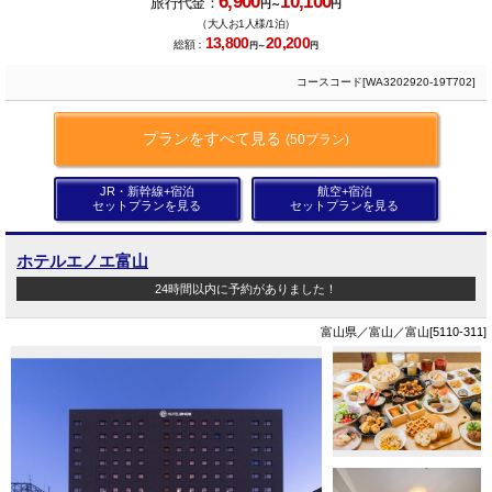
6,900
10,100
旅行代金：
円～
円
（大人お1人様/1泊）
13,800
20,200
総額：
円～
円
コースコード[WA3202920-19T702]
プランをすべて見る
(50プラン)
JR・新幹線+宿泊
航空+宿泊
セットプランを見る
セットプランを見る
ホテルエノエ富山
24時間以内に予約がありました！
富山県／富山／富山[5110-311]