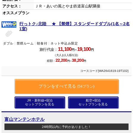
アクセス：
ＪＲ・あいの風とやま鉄道富山駅隣接
オススメプラン
行っトク♪北陸 ★ 【禁煙】スタンダードダブル(1名～2名
1室)
ダブル
禁煙ルーム
朝食付
ネット申込み限定
11,100
19,100
旅行代金：
円～
円
（大人お1人様/1泊）
22,200
38,200
総額：
円～
円
コースコード[WA2641619-19T102]
プランをすべて見る
(54プラン)
JR・新幹線+宿泊
航空+宿泊
セットプランを見る
セットプランを見る
富山マンテンホテル
24時間以内に予約がありました！