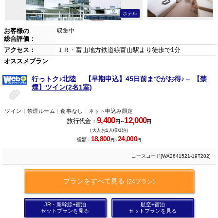
ホテル
お客様の
収集中
総合評価：
アクセス：
ＪＲ・富山地方鉄道線富山駅より徒歩で1分
オススメプラン
行っトク♪北陸 【早期申込】45日前までがお得♪－ 【禁
煙】ツイン(2名1室)
ツイン
禁煙ルーム
食事なし
ネット申込み限定
9,400
12,000
旅行代金：
円～
円
（大人お1人様/1泊）
18,800
24,000
総額：
円～
円
コースコード[WA2641521-19T202]
プランをすべて見る
(24プラン)
JR・新幹線+宿泊
航空+宿泊
セットプランを見る
セットプランを見る