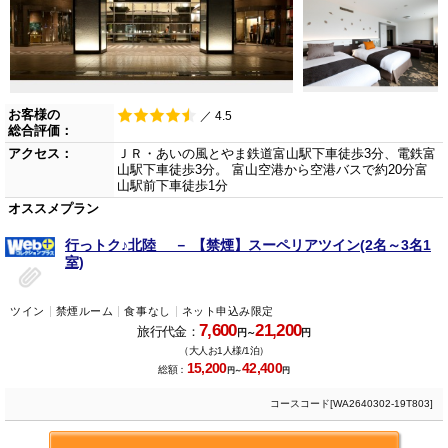
お客様の
／ 4.5
総合評価：
アクセス：
ＪＲ・あいの風とやま鉄道富山駅下車徒歩3分、電鉄富
山駅下車徒歩3分。 富山空港から空港バスで約20分富
山駅前下車徒歩1分
オススメプラン
行っトク♪北陸 － 【禁煙】スーペリアツイン(2名～3名1
室)
ツイン
禁煙ルーム
食事なし
ネット申込み限定
7,600
21,200
旅行代金：
円～
円
（大人お1人様/1泊）
15,200
42,400
総額：
円～
円
コースコード[WA2640302-19T803]