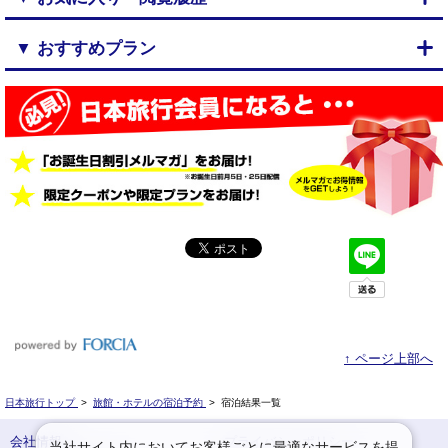
▼ おすすめプラン
↑ ページ上部へ
日本旅行トップ
>
旅館・ホテルの宿泊予約
>
宿泊結果一覧
会社情報
プライバシーポリシー
当社サイト内においてお客様ごとに最適なサービスを提