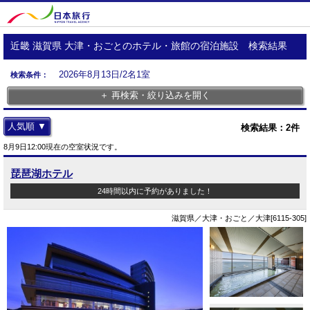
近畿 滋賀県 大津・おごとのホテル・旅館の宿泊施設 検索結果
2026年8月13日/2名1室
検索条件：
＋ 再検索・絞り込みを開く
人気順 ▼
検索結果：
2
件
8月9日12:00現在の空室状況です。
琵琶湖ホテル
24時間以内に予約がありました！
滋賀県／大津・おごと／大津[6115-305]