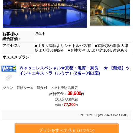
お客様の
収集中
総合評価：
アクセス：
■ＪＲ大津駅よりシャトルバス有 ■京阪びわ湖浜大津
駅より徒歩約5分 ■名神大津I.C.より約10分/送迎あり
オススメプラン
Ｗｅｂコレスペシャル★京都・滋賀・奈良 ★ 【禁煙】ツ
イン＋エキストラ（ルミナ）(2名～3名1室)
ツイン
禁煙ルーム
朝食付
ネット申込み限定
38,600
旅行代金：
円
（大人お1人様/1泊）
77,200
総額：
円
コースコード[WA2567415-14T503]
プランをすべて見る
(32プラン)