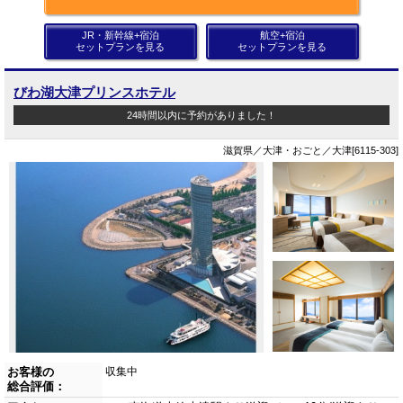
JR・新幹線+宿泊
航空+宿泊
セットプランを見る
セットプランを見る
びわ湖大津プリンスホテル
24時間以内に予約がありました！
滋賀県／大津・おごと／大津[6115-303]
お客様の
収集中
総合評価：