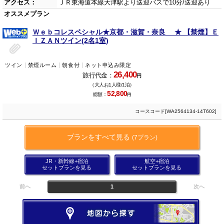
アクセス：
ＪＲ東海道本線大津駅より送迎バスで10分/送迎あり
オススメプラン
Ｗｅｂコレスペシャル★京都・滋賀・奈良 ★ 【禁煙】Ｅ
ＩＺＡＮツイン(2名1室)
ツイン
禁煙ルーム
朝食付
ネット申込み限定
26,400
旅行代金：
円
（大人お1人様/1泊）
52,800
総額：
円
コースコード[WA2564134-14T602]
プランをすべて見る
(7プラン)
JR・新幹線+宿泊
航空+宿泊
セットプランを見る
セットプランを見る
前へ
1
次へ