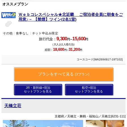
オススメプラン
Ｗｅｂコレスペシャル★北近畿 ご宿泊者全員に朝食をご
用意♪－ 【禁煙】ツイン(2名1室)
その他
食事なし
ネット申込み限定
9,300
15,600
旅行代金：
円～
円
（大人お1人様/1泊）
18,600
31,200
総額：
円～
円
コースコード[WA2694917-19T102]
プランをすべて見る
(3プラン)
JR・新幹線+宿泊
航空+宿泊
セットプランを見る
セットプランを見る
天橋立荘
京都府／天橋立・舞鶴・福知山／天橋立[6231-111]