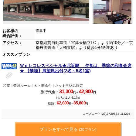
お客様の
収集中
総合評価：
アクセス：
京都縦貫自動車道「宮津天橋立I.C.」より約10分／・京
都丹後鉄道「天橋立駅」より徒歩1分/送迎あり
オススメプラン
Ｗｅｂコレスペシャル★北近畿 夕食は、季節の和食会席
★ 【禁煙】展望風呂付(2名～5名1室)
和室
禁煙ルーム
夕・朝食付
ネット申込み限定
31,300
42,900
旅行代金：
円～
円
（大人お1人様/1泊）
62,600
85,800
総額：
円～
円
コースコード[WA2729682-11J205]
プランをすべて見る
(30プラン)