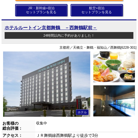
JR・新幹線+宿泊
航空+宿泊
セットプランを見る
セットプランを見る
ホテルルートイン京都舞鶴 －西舞鶴駅前－
24時間以内に予約がありました！
京都府／天橋立・舞鶴・福知山／西舞鶴[6228-301]
ホテル
お客様の
収集中
総合評価：
アクセス：
ＪＲ舞鶴線西舞鶴駅より徒歩で3分