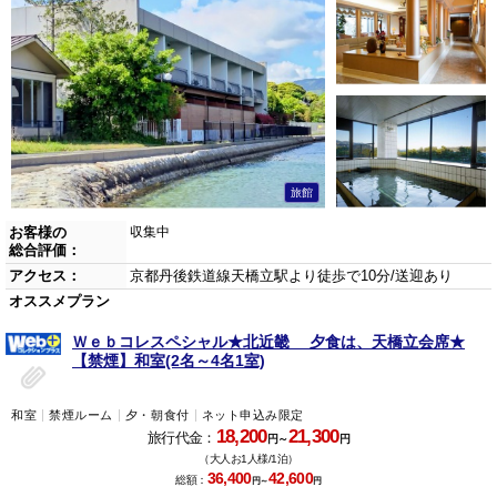
旅館
お客様の
収集中
総合評価：
アクセス：
京都丹後鉄道線天橋立駅より徒歩で10分/送迎あり
オススメプラン
Ｗｅｂコレスペシャル★北近畿 夕食は、天橋立会席★
【禁煙】和室(2名～4名1室)
和室
禁煙ルーム
夕・朝食付
ネット申込み限定
18,200
21,300
旅行代金：
円～
円
（大人お1人様/1泊）
36,400
42,600
総額：
円～
円