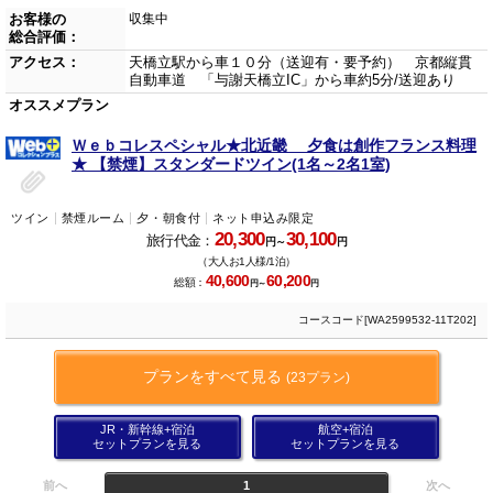
お客様の
収集中
総合評価：
アクセス：
天橋立駅から車１０分（送迎有・要予約） 京都縦貫
自動車道 「与謝天橋立IC」から車約5分/送迎あり
オススメプラン
Ｗｅｂコレスペシャル★北近畿 夕食は創作フランス料理
★ 【禁煙】スタンダードツイン(1名～2名1室)
ツイン
禁煙ルーム
夕・朝食付
ネット申込み限定
20,300
30,100
旅行代金：
円～
円
（大人お1人様/1泊）
40,600
60,200
総額：
円～
円
コースコード[WA2599532-11T202]
プランをすべて見る
(23プラン)
JR・新幹線+宿泊
航空+宿泊
セットプランを見る
セットプランを見る
前へ
1
次へ