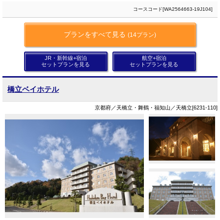
コースコード[WA2564663-19J104]
プランをすべて見る
(14プラン)
JR・新幹線+宿泊
航空+宿泊
セットプランを見る
セットプランを見る
橋立ベイホテル
京都府／天橋立・舞鶴・福知山／天橋立[6231-110]