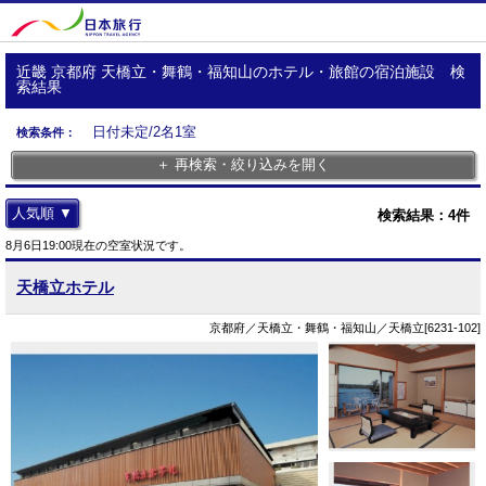
近畿 京都府 天橋立・舞鶴・福知山のホテル・旅館の宿泊施設 検
索結果
日付未定/2名1室
検索条件：
＋ 再検索・絞り込みを開く
人気順 ▼
検索結果：
4
件
8月6日19:00現在の空室状況です。
天橋立ホテル
京都府／天橋立・舞鶴・福知山／天橋立[6231-102]