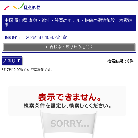
中国 岡山県 倉敷・総社・笠岡のホテル・旅館の宿泊施設 検索結
果
2026年8月10日/2名1室
検索条件：
＋ 再検索・絞り込みを開く
人気順 ▼
検索結果：
0
件
8月7日12:00現在の空室状況です。