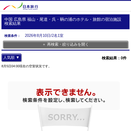
中国 広島県 福山・尾道・呉・鞆の浦のホテル・旅館の宿泊施設
検索結果
2026年8月10日/2名1室
検索条件：
＋ 再検索・絞り込みを開く
人気順 ▼
検索結果：
0
件
8月5日04:00現在の空室状況です。